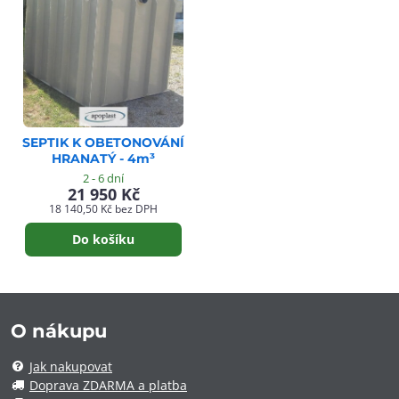
SEPTIK K OBETONOVÁNÍ
HRANATÝ - 4m³
2 - 6 dní
21 950 Kč
18 140,50 Kč
bez DPH
Do košíku
O nákupu
Jak nakupovat
Doprava ZDARMA a platba