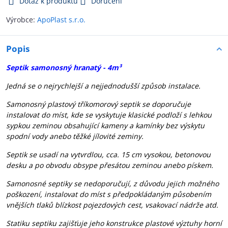
Dotaz k produktu
Doručení
Výrobce:
ApoPlast s.r.o.
Popis
Septik samonosný hranatý - 4m³
Jedná se o nejrychlejší a nejjednodušší způsob instalace.
Samonosný plastový tříkomorový septik se doporučuje
instalovat do míst, kde se vyskytuje klasické podloží s lehkou
sypkou zeminou obsahující kameny a kamínky bez výskytu
spodní vody anebo těžké jílovité zeminy.
Septik se usadí na vytvrdlou, cca. 15 cm vysokou, betonovou
desku a po obvodu obsype přesátou zeminou anebo pískem.
Samonosné septiky se nedoporučují, z důvodu jejich možného
poškození, instalovat do míst s předpokládaným působením
vnějších tlaků blízkost pojezdových cest, vsakovací nádrže atd.
Statiku septiku zajišťuje jeho konstrukce plastové výztuhy horní