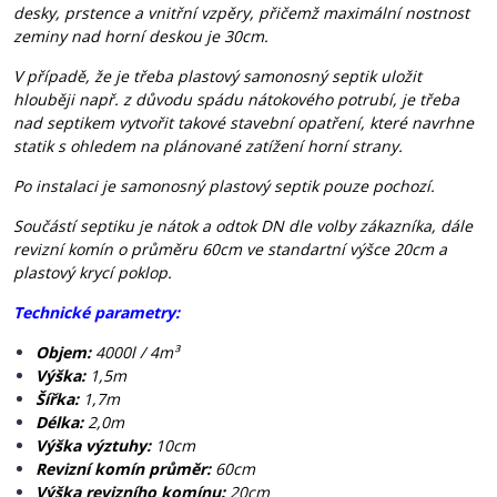
desky, prstence a vnitřní vzpěry, přičemž maximální nostnost
zeminy nad horní deskou je 30cm.
V případě, že je třeba plastový samonosný septik uložit
hlouběji např. z důvodu spádu nátokového potrubí, je třeba
nad septikem vytvořit takové stavební opatření, které navrhne
statik s ohledem na plánované zatížení horní strany.
Po instalaci je samonosný plastový septik pouze pochozí.
Součástí septiku je nátok a odtok DN dle volby zákazníka, dále
revizní komín o průměru 60cm ve standartní výšce 20cm a
plastový krycí poklop.
Technické parametry:
Objem:
4000l / 4m³
Výška:
1,5m
Šířka:
1,7m
Délka:
2,0m
Výška výztuhy:
10cm
Revizní komín průměr:
60cm
Výška revizního komínu:
20cm