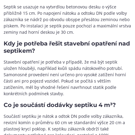
Septik se usazuje na vytvrdlou betonovou desku o výšce
přibližně 15 cm. Po napojení nátoku a odtoku DN podle volby
zákazníka se nádrž po obvodu obsype přesátou zeminou nebo
pískem. Po instalaci je septik pouze pochozí a maximální vrstva
zeminy nad horní deskou je 30 cm.
Kdy je potřeba řešit stavební opatření nad
septikem?
Stavební opatření je potřeba v případě, že má být septik
uložen hlouběji, například kvůli spádu nátokového potrubí.
Samonosné provedení není určeno pro vysoké zatížení horní
části ani pro pojezd vozidel. Pokud se počítá s větším
zatížením, měl by vhodné řešení navrhnout statik podle
konkrétních podmínek stavby.
Co je součástí dodávky septiku 4 m³?
Součástí septiku je nátok a odtok DN podle volby zákazníka,
revizní komín o průměru 60 cm ve standardní výšce 20 cm a
plastový krycí poklop. K septiku zákazník obdrží také