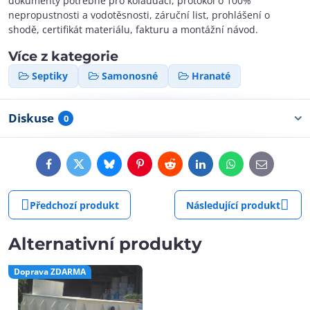
dokumenty potřebné pro kolaudaci, protokol o 100%
nepropustnosti a vodotěsnosti, záruční list, prohlášení o
shodě, certifikát materiálu, fakturu a montážní návod.
Více z kategorie
Septiky
Samonosné
Hranaté
Diskuse
0
Facebook
Twitter
Bluesky
Pinterest
Reddit
LinkedIn
WhatsApp
E-
mail
Předchozí produkt
Následující produkt
Alternativní produkty
Doprava ZDARMA