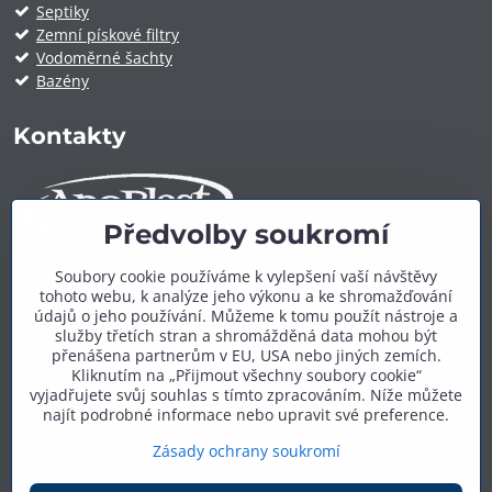
Septiky
Zemní pískové filtry
Vodoměrné šachty
Bazény
Kontakty
Předvolby soukromí
ApoPlast.cz
Soubory cookie používáme k vylepšení vaší návštěvy
tohoto webu, k analýze jeho výkonu a ke shromažďování
Telefon:
+420 606 909 600
údajů o jeho používání. Můžeme k tomu použít nástroje a
E-mail:
info@apoplast.cz
služby třetích stran a shromážděná data mohou být
přenášena partnerům v EU, USA nebo jiných zemích.
Další kontakty:
zde
Kliknutím na „Přijmout všechny soubory cookie“
vyjadřujete svůj souhlas s tímto zpracováním. Níže můžete
najít podrobné informace nebo upravit své preference.
Zásady ochrany soukromí
©
2026
Copyright