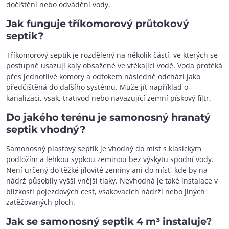
dočištění nebo odvádění vody.
Jak funguje tříkomorový průtokový
septik?
Tříkomorový septik je rozdělený na několik částí, ve kterých se
postupně usazují kaly obsažené ve vtékající vodě. Voda protéká
přes jednotlivé komory a odtokem následně odchází jako
předčištěná do dalšího systému. Může jít například o
kanalizaci, vsak, trativod nebo navazující zemní pískový filtr.
Do jakého terénu je samonosný hranatý
septik vhodný?
Samonosný plastový septik je vhodný do míst s klasickým
podložím a lehkou sypkou zeminou bez výskytu spodní vody.
Není určený do těžké jílovité zeminy ani do míst, kde by na
nádrž působily vyšší vnější tlaky. Nevhodná je také instalace v
blízkosti pojezdových cest, vsakovacích nádrží nebo jiných
zatěžovaných ploch.
Jak se samonosný septik 4 m³ instaluje?