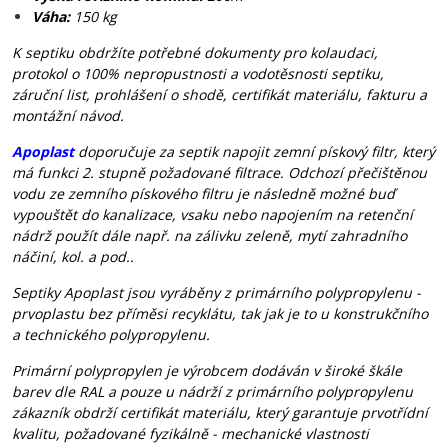
Váha:
150 kg
K septiku obdržíte potřebné dokumenty pro kolaudaci,
protokol o 100% nepropustnosti a vodotěsnosti septiku,
záruční list, prohlášení o shodě, certifikát materiálu, fakturu a
montážní návod.
Apoplast
doporučuje za septik napojit zemní pískový filtr, který
má funkci 2. stupně požadované filtrace. Odchozí přečištěnou
vodu ze zemního pískového filtru je následně možné buď
vypouštět do kanalizace, vsaku nebo napojením na retenční
nádrž použít dále např. na zálivku zeleně, mytí zahradního
náčiní, kol. a pod..
Septiky Apoplast jsou vyráběny z primárního polypropylenu -
prvoplastu bez příměsi recyklátu, tak jak je to u konstrukčního
a technického polypropylenu.
Primární polypropylen je výrobcem dodáván v široké škále
barev dle RAL a pouze u nádrží z primárního polypropylenu
zákazník obdrží certifikát materiálu, který garantuje prvotřídní
kvalitu, požadované fyzikálně - mechanické vlastnosti