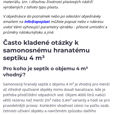
materiálu, tzn. i dlouhou životnost plastových nádrží
vyrobených z tohoto typu plastu.
V objednávce do poznámek nebo po odeslání objednávky
emailem na
info@apoplast
můžete popsat nebo v nákresu
uvést Vámi vyhovující parametry výrobku - přesné umístění a
průměry nátoku/výtoku a jiné.
Často kladené otázky k
samonosnému hranatému
septiku 4 m³
Pro koho je septik o objemu 4 m³
vhodný?
Samonosný hranatý septik o objemu 4 m³ je vhodný pro menší
až středně využívané objekty mimo dosah kanalizace, kde je
potřeba předčištění odpadních vod. Objem 4000 litrů nabízí
větší rezervu než menší 2m³ nebo 3,4m³ varianty a hodí se pro
pravidelnější provoz. Konkrétní vhodnost závisí na počtu osob,
četnosti užívání objektu a navrženém způsobu dalšího