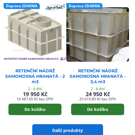
Doprava ZDARMA
Doprava ZDARMA
RETENČNÍ NÁDRŽ
RETENČNÍ NÁDRŽ
SAMONOSNÁ HRANATÁ - 2
SAMONOSNÁ HRANATÁ -
m3
3,4 m3
2 - 6 dní
2 - 6 dní
19 950 Kč
24 950 Kč
16 487,60 Kč
bez DPH
20 619,80 Kč
bez DPH
Do košíku
Do košíku
Další produkty