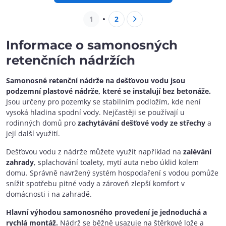
1
2
Informace o samonosných
retenčních nádržích
Samonosné retenční nádrže na dešťovou vodu jsou
podzemní plastové nádrže, které se instalují bez betonáže.
Jsou určeny pro pozemky se stabilním podložím, kde není
vysoká hladina spodní vody. Nejčastěji se používají u
rodinných domů pro
zachytávání dešťové vody ze střechy
a
její další využití.
Dešťovou vodu z nádrže můžete využít například na
zalévání
zahrady
, splachování toalety, mytí auta nebo úklid kolem
domu. Správně navržený systém hospodaření s vodou pomůže
snížit spotřebu pitné vody a zároveň zlepší komfort v
domácnosti i na zahradě.
Hlavní výhodou samonosného provedení je jednoduchá a
rychlá montáž.
Nádrž se běžně usazuje na štěrkové lože a