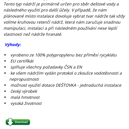
Tento typ nádrží je primárně určen pro sběr deštové vody a
následného využití pro další ůčely.
V případě, že nám
plánované místo instalace dovoluje vybrat tvar nádrže tak vždy
volíme kruhovou retenčí nádrž, která nám zaručuje snadnou
manipulaci, instalaci a při následném používání nese lepší
vlastnosti než nádrže hranaté.
Výhody:
vyrobeno ze 100% polypropylenu bez příměsí rycyklátu
EU certifikát
splňuje všechny požadavky ČSN a EN
ke všem nádržím vydán protokol o zkoušce vodotěsnosti a
nepropustnosti
možnost využití dotace DEŠTOVKA - jednoduchá instalace
český výrobek
malá hmotnost
vysoká životnost