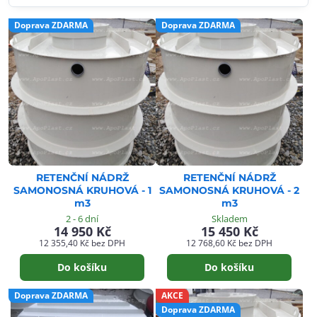
Doprava ZDARMA
Doprava ZDARMA
RETENČNÍ NÁDRŽ
RETENČNÍ NÁDRŽ
SAMONOSNÁ KRUHOVÁ - 1
SAMONOSNÁ KRUHOVÁ - 2
m3
m3
2 - 6 dní
Skladem
14 950 Kč
15 450 Kč
12 355,40 Kč
bez DPH
12 768,60 Kč
bez DPH
Do košíku
Do košíku
Doprava ZDARMA
AKCE
Doprava ZDARMA