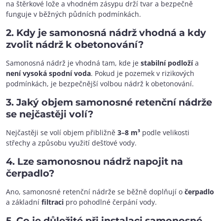
na štěrkové lože a vhodném zásypu drží tvar a bezpečně
funguje v běžných půdních podmínkách.
2. Kdy je samonosná nádrž vhodná a kdy
zvolit nádrž k obetonování?
Samonosná nádrž je vhodná tam, kde je
stabilní podloží
a
není vysoká spodní voda
. Pokud je pozemek v rizikových
podmínkách, je bezpečnější volbou nádrž k obetonování.
3. Jaký objem samonosné retenční nádrže
se nejčastěji volí?
Nejčastěji se volí objem přibližně
3–8 m³
podle velikosti
střechy a způsobu využití dešťové vody.
4. Lze samonosnou nádrž napojit na
čerpadlo?
Ano, samonosné retenční nádrže se běžně doplňují o
čerpadlo
a základní
filtraci
pro pohodlné čerpání vody.
5. Co je důležité při instalaci samonosné