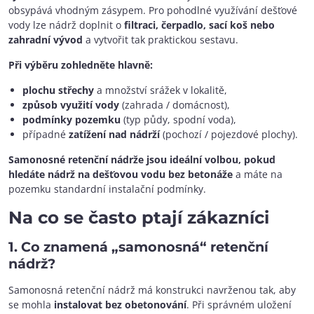
obsypává vhodným zásypem. Pro pohodlné využívání dešťové
vody lze nádrž doplnit o
filtraci, čerpadlo, sací koš nebo
zahradní vývod
a vytvořit tak praktickou sestavu.
Při výběru zohledněte hlavně:
plochu střechy
a množství srážek v lokalitě,
způsob využití vody
(zahrada / domácnost),
podmínky pozemku
(typ půdy, spodní voda),
případné
zatížení nad nádrží
(pochozí / pojezdové plochy).
Samonosné retenční nádrže jsou ideální volbou, pokud
hledáte nádrž na dešťovou vodu bez betonáže
a máte na
pozemku standardní instalační podmínky.
Na co se často ptají zákazníci
1. Co znamená „samonosná“ retenční
nádrž?
Samonosná retenční nádrž má konstrukci navrženou tak, aby
se mohla
instalovat bez obetonování
. Při správném uložení