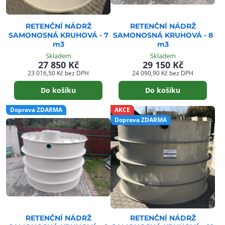
RETENČNÍ NÁDRŽ
RETENČNÍ NÁDRŽ
SAMONOSNÁ KRUHOVÁ - 7
SAMONOSNÁ KRUHOVÁ - 8
m3
m3
Skladem
Skladem
27 850 Kč
29 150 Kč
23 016,50 Kč
bez DPH
24 090,90 Kč
bez DPH
Do košíku
Do košíku
Doprava ZDARMA
AKCE
Doprava ZDARMA
RETENČNÍ NÁDRŽ
RETENČNÍ NÁDRŽ