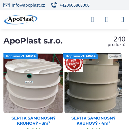
info@apoplast.cz
+420606868000
240
ApoPlast s.r.o.
produktů
Doprava ZDARMA
Doprava ZDARMA
SEPTIK SAMONOSNÝ
SEPTIK SAMONOSNÝ
KRUHOVÝ - 3m³
KRUHOVÝ - 4m³