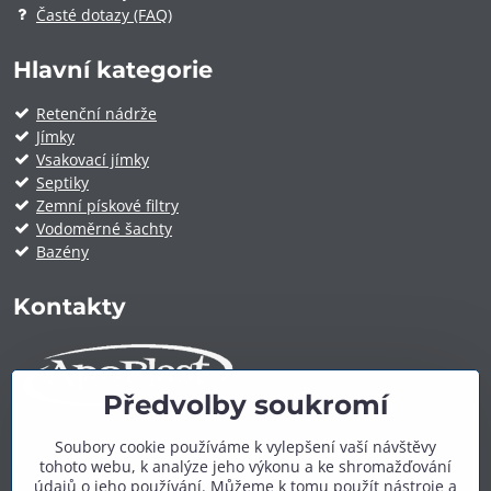
Časté dotazy (FAQ)
Hlavní kategorie
Retenční nádrže
Jímky
Vsakovací jímky
Septiky
Zemní pískové filtry
Vodoměrné šachty
Bazény
Kontakty
Předvolby soukromí
ApoPlast.cz
Soubory cookie používáme k vylepšení vaší návštěvy
tohoto webu, k analýze jeho výkonu a ke shromažďování
Telefon:
+420 606 909 600
údajů o jeho používání. Můžeme k tomu použít nástroje a