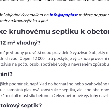
ní objednávky emailem na
info@apoplast
můžete popsat n
měry nátoku/výtoku a jiné.
 ke kruhovému septiku k obeto
 12 m³ vhodný?
m³ je vhodný pro větší nebo pravidelně využívané objekty m
ních vod. Objem 12 000 litrů poskytuje výraznou provozní 
t závisí na počtu osob, spotřebě vody a navrženém způsobu
vání?
ějších podmínek, například do hornatého nebo svahovitého 
šťuje samotná plastová konstrukce septiku, ale jeho obetono
ízkém okolí musí sílu betonu a železobetonové výztuhy navrh
ůtokový septik?