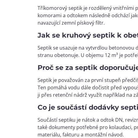
Tříkomorový septik je rozdělený vnitřními 
komorami a odtokem následně odchází jako 
navazující zemní pískový filtr.
Jak se kruhový septik k obe
Septik se usazuje na vytvrdlou betonovou 
stranu obetonuje. U objemu 12 m³ je potř
Proč se za septik doporučuje
Septik je považován za první stupeň předčiš
Ten pomáhá vodu dále dočistit před vypou
ji přes retenční nádrž využít například na zá
Co je součástí dodávky sept
Součástí septiku je nátok a odtok DN, revi
také dokumenty potřebné pro kolaudaci, pro
materiálu, fakturu a montážní návod.