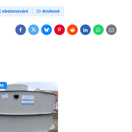
K obetonování
Kruhové
Facebook
Twitter
Bluesky
Pinterest
Reddit
LinkedIn
WhatsApp
E-
mail
MA