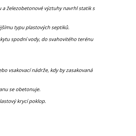
u a železobetonové výztuhy navrhl statik s
jšímu typu plastových septiků.
skytu spodní vody, do svahovitého terénu
nebo vsakovací nádrže, kdy by zasakovaná
ranu se obetonuje.
astový krycí poklop.