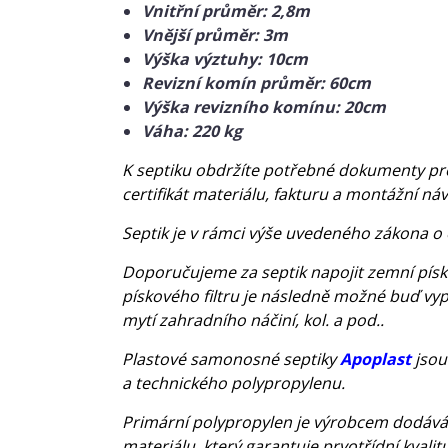
Vnitřní průměr: 2,8m
Vnější průměr: 3m
Výška výztuhy: 10cm
Revizní komín průměr: 60cm
Výška revizního komínu: 20cm
Váha: 220 kg
K septiku obdržíte potřebné dokumenty pro 
certifikát materiálu, fakturu a montážní ná
Septik je v rámci výše uvedeného zákona o
Doporučujeme za septik napojit zemní písko
pískového filtru je následně možné buď vyp
mytí zahradního náčiní, kol. a pod..
Plastové samonosné septiky
Apoplast
jsou
a technického polypropylenu.
Primární polypropylen je výrobcem dodáván 
materiálu, který garantuje prvotřídní kvali