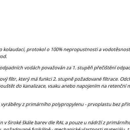
kolaudaci, protokol o 100% nepropustnosti a vodotěsnosti s
vod.
 odpadních vodách považován za 1. stupěň přečištění odpad
vý filtr, který má funkci 2. stupně požadované filtrace. O
ouštět do kanalizace, vsaku anebo napojením na retenční ná
 vyráběny z primárního polypropylenu - prvoplastu bez přímě
v široké škále barev dle RAL a pouze u nádrží z primárního
tu, požadované fyzikálně - mechanické vlastnosti materiálu, t