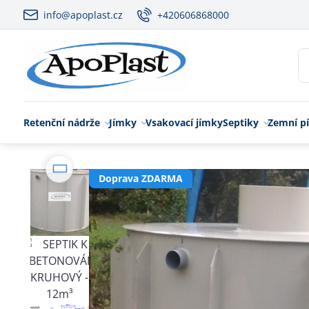
info@apoplast.cz
+420606868000
Retenční nádrže
Jímky
Vsakovací jímky
Septiky
Zemní pí
Doprava ZDARMA