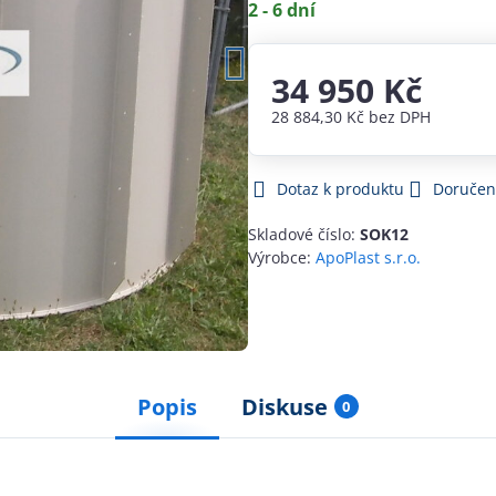
2 - 6 dní
34 950 Kč
28 884,30 Kč
bez DPH
Dotaz k produktu
Doručen
Skladové číslo:
SOK12
Výrobce:
ApoPlast s.r.o.
Popis
Diskuse
0