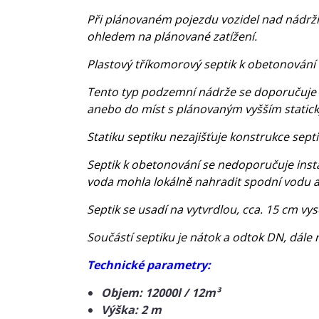
Při plánovaném pojezdu vozidel nad nádrží a
ohledem na plánované zatížení.
Plastový tříkomorový septik k obetonování 
Tento typ podzemní nádrže se doporučuje i
anebo do míst s plánovaným vyšším static
Statiku septiku nezajišťuje konstrukce sep
Septik k obetonování se nedoporučuje insta
voda mohla lokálně nahradit spodní vodu a
Septik se usadí na vytvrdlou, cca. 15 cm v
Součástí septiku je nátok a odtok DN, dále
Technické parametry:
Objem: 12000l / 12m³
Výška: 2 m