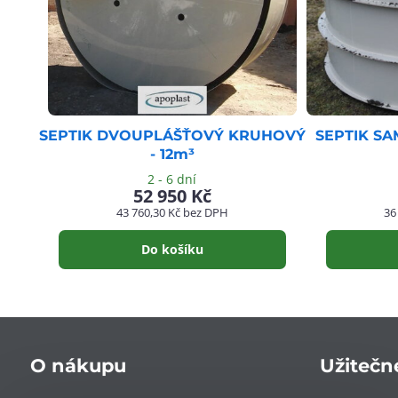
SEPTIK DVOUPLÁŠŤOVÝ KRUHOVÝ
SEPTIK S
- 12m³
2 - 6 dní
52 950 Kč
43 760,30 Kč
bez DPH
36
Do košíku
O nákupu
Užitečn