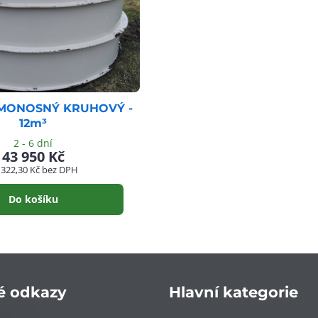
AMONOSNÝ KRUHOVÝ -
12m³
2 - 6 dní
43 950 Kč
 322,30 Kč
bez DPH
Do košíku
é odkazy
Hlavní kategorie