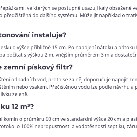
přepážkami, ve kterých se postupně usazují kaly obsažené ve
předčištěná do dalšího systému. Může jít například o trati
tonování instaluje?
desku o výšce přibližně 15 cm. Po napojení nátoku a odtoku
eba počítat s výškou 2 m, vnějším průměrem 3 m a dostate
 zemní pískový filtr?
tění odpadních vod, proto se za něj doporučuje napojit zemní
štěním nebo vsakem. Přečištěnou vodu lze podle návrhu a p
livku zeleně.
iku 12 m³?
zní komín o průměru 60 cm ve standardní výšce 20 cm a plast
tokol o 100% nepropustnosti a vodotěsnosti septiku, záruční