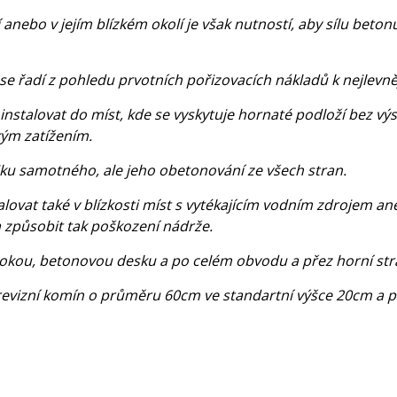
nebo v jejím blízkém okolí je však nutností, aby sílu beton
se řadí z pohledu prvotních pořizovacích nákladů k nejlevně
nstalovat do míst, kde se vyskytuje hornaté podloží bez vý
kým zatížením.
tiku samotného, ale jeho obetonování ze všech stran.
lovat také v blízkosti míst s vytékajícím vodním zdrojem a
 způsobit tak poškození nádrže.
ysokou, betonovou desku a po celém obvodu a přez horní st
 revizní komín o průměru 60cm ve standartní výšce 20cm a pl