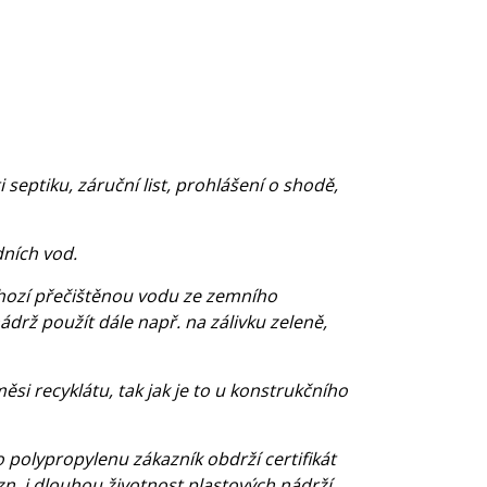
eptiku, záruční list, prohlášení o shodě,
ních vod.
dchozí přečištěnou vodu ze zemního
drž použít dále např. na zálivku zeleně,
si recyklátu, tak jak je to u konstrukčního
 polypropylenu zákazník obdrží certifikát
zn. i dlouhou životnost plastových nádrží