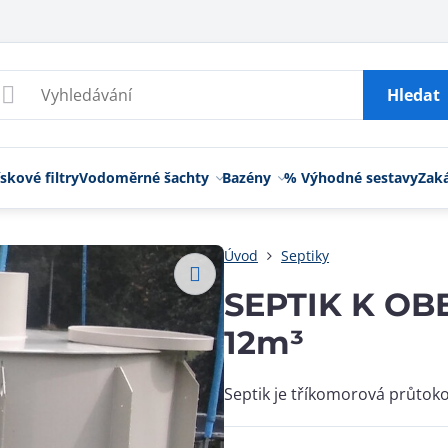
Hledat
skové filtry
Vodoměrné šachty
Bazény
% Výhodné sestavy
Zak
Úvod
Septiky
SEPTIK K O
12m³
Septik je tříkomorová průtok