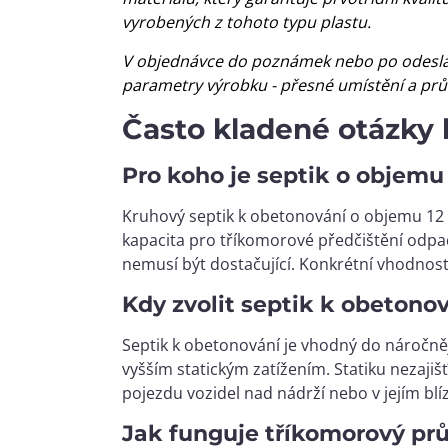
vyrobených z tohoto typu plastu.
V objednávce do poznámek nebo po odeslá
parametry výrobku - přesné umístění a prů
Často kladené otázky
Pro koho je septik o objemu
Kruhový septik k obetonování o objemu 12 
kapacita pro tříkomorové předčištění odpad
nemusí být dostačující. Konkrétní vhodnos
Kdy zvolit septik k obetono
Septik k obetonování je vhodný do náročn
vyšším statickým zatížením. Statiku nezaji
pojezdu vozidel nad nádrží nebo v jejím bl
Jak funguje tříkomorový pr