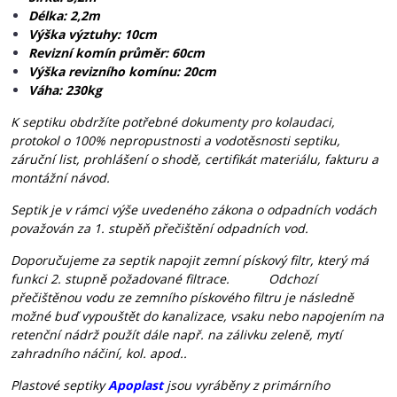
Délka: 2,2m
Výška výztuhy: 10cm
Revizní komín průměr: 60cm
Výška revizního komínu: 20cm
Váha: 230kg
K septiku obdržíte potřebné dokumenty pro kolaudaci,
protokol o 100% nepropustnosti a vodotěsnosti septiku,
záruční list, prohlášení o shodě, certifikát materiálu, fakturu a
montážní návod.
Septik je v rámci výše uvedeného zákona o odpadních vodách
považován za 1. stupěň přečištění odpadních vod.
Doporučujeme za septik napojit zemní pískový filtr, který má
funkci 2. stupně požadované filtrace. Odchozí
přečištěnou vodu ze zemního pískového filtru je následně
možné buď vypouštět do kanalizace, vsaku nebo napojením na
retenční nádrž použít dále např. na zálivku zeleně, mytí
zahradního náčiní, kol. apod..
Plastové septiky
Apoplast
jsou vyráběny z primárního