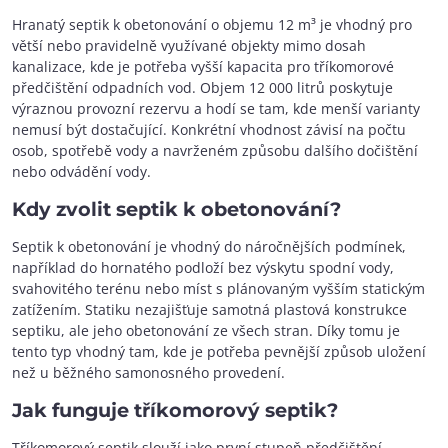
Hranatý septik k obetonování o objemu 12 m³ je vhodný pro
větší nebo pravidelně využívané objekty mimo dosah
kanalizace, kde je potřeba vyšší kapacita pro tříkomorové
předčištění odpadních vod. Objem 12 000 litrů poskytuje
výraznou provozní rezervu a hodí se tam, kde menší varianty
nemusí být dostačující. Konkrétní vhodnost závisí na počtu
osob, spotřebě vody a navrženém způsobu dalšího dočištění
nebo odvádění vody.
Kdy zvolit septik k obetonování?
Septik k obetonování je vhodný do náročnějších podmínek,
například do hornatého podloží bez výskytu spodní vody,
svahovitého terénu nebo míst s plánovaným vyšším statickým
zatížením. Statiku nezajišťuje samotná plastová konstrukce
septiku, ale jeho obetonování ze všech stran. Díky tomu je
tento typ vhodný tam, kde je potřeba pevnější způsob uložení
než u běžného samonosného provedení.
Jak funguje tříkomorový septik?
Tříkomorový septik slouží jako první stupeň předčištění