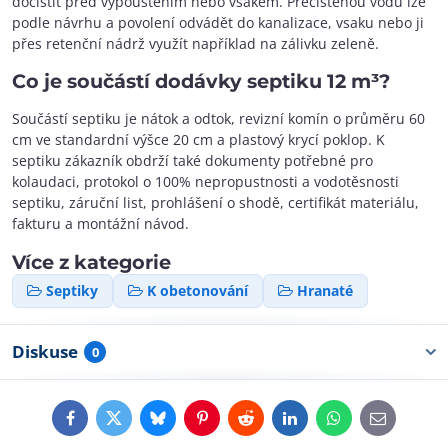
dočistit před vypouštěním nebo vsakem. Přečištěnou vodu lze
podle návrhu a povolení odvádět do kanalizace, vsaku nebo ji
přes retenční nádrž využít například na zálivku zeleně.
Co je součástí dodávky septiku 12 m³?
Součástí septiku je nátok a odtok, revizní komín o průměru 60
cm ve standardní výšce 20 cm a plastový krycí poklop. K
septiku zákazník obdrží také dokumenty potřebné pro
kolaudaci, protokol o 100% nepropustnosti a vodotěsnosti
septiku, záruční list, prohlášení o shodě, certifikát materiálu,
fakturu a montážní návod.
Více z kategorie
Septiky
K obetonování
Hranaté
Diskuse
0
Facebook
Twitter
Bluesky
Pinterest
Reddit
LinkedIn
WhatsApp
E-
mail