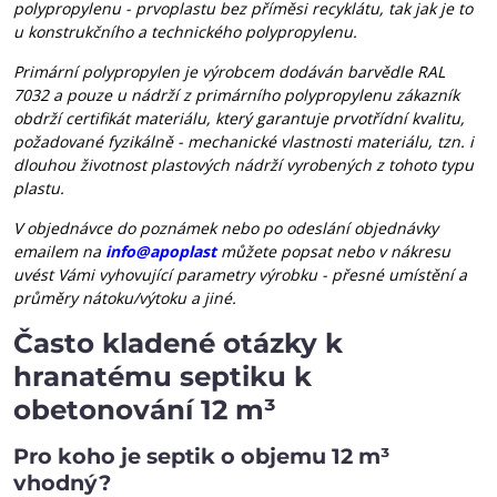
polypropylenu - prvoplastu bez příměsi recyklátu, tak jak je to
u konstrukčního a technického polypropylenu.
Primární polypropylen je výrobcem dodáván barvědle RAL
7032 a pouze u nádrží z primárního polypropylenu zákazník
obdrží certifikát materiálu, který garantuje prvotřídní kvalitu,
požadované fyzikálně - mechanické vlastnosti materiálu, tzn. i
dlouhou životnost plastových nádrží vyrobených z tohoto typu
plastu.
V objednávce do poznámek nebo po odeslání objednávky
emailem na
info@apoplast
můžete popsat nebo v nákresu
uvést Vámi vyhovující parametry výrobku - přesné umístění a
průměry nátoku/výtoku a jiné.
Často kladené otázky k
hranatému septiku k
obetonování 12 m³
Pro koho je septik o objemu 12 m³
vhodný?