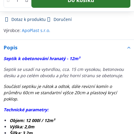
Dotaz k produktu
Doručení
Výrobce:
ApoPlast s.r.o.
Popis
Septik k obetonování hranatý - 12m³
Septik se usadí na vytvrdlou, cca. 15 cm vysokou, betonovou
desku a po celém obvodu a přez horní stranu se obetonuje.
Součástí septiku je nátok a odtok, dále revizní komín o
průměru 60cm ve standartní výšce 20cm a plastový krycí
poklop.
Technické parametry:
Objem: 12 000l / 12m³
Výška: 2,0m
Šířka: 3,2m