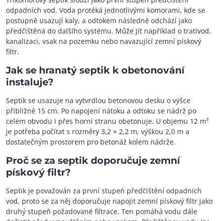
odpadních vod. Voda protéká jednotlivými komorami, kde se
postupně usazují kaly, a odtokem následně odchází jako
předčištěná do dalšího systému. Může jít například o trativod,
kanalizaci, vsak na pozemku nebo navazující zemní pískový
filtr.
Jak se hranatý septik k obetonování
instaluje?
Septik se usazuje na vytvrdlou betonovou desku o výšce
přibližně 15 cm. Po napojení nátoku a odtoku se nádrž po
celém obvodu i přes horní stranu obetonuje. U objemu 12 m³
je potřeba počítat s rozměry 3,2 × 2,2 m, výškou 2,0 m a
dostatečným prostorem pro betonáž kolem nádrže.
Proč se za septik doporučuje zemní
pískový filtr?
Septik je považován za první stupeň předčištění odpadních
vod, proto se za něj doporučuje napojit zemní pískový filtr jako
druhý stupeň požadované filtrace. Ten pomáhá vodu dále