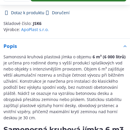
Dotaz k produktu
Doručení
Skladové číslo:
JSK6
Výrobce:
ApoPlast s.r.o.
Popis
Samonosná kruhová plastová jímka o objemu
6 m³ (6 000 litrů)
je určena pro rodinné domy s vyšší produkcí splaškových vod
nebo objekty s intenzivnějším provozem. Objem 6 m³ zajišťuje
větší akumulační rezervu a snižuje četnost vývozu při běžném
užívání. Konstrukce je navržena pro instalaci do klasického
podloží bez výskytu spodní vody, bez nutnosti obetonování
pláště. Nádrž se osazuje na vyzrálou betonovou desku a
obsypává přesátou zeminou nebo pískem. Statickou stabilitu
zajišťují plastové výztuhy horní desky, obvodový prstenec a
vnitřní vzpěry, přičemž maximální krytí zeminou nad horní
deskou je 30 cm.
Samonosná kruhová jímka 6 m3