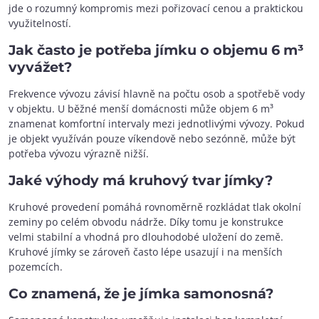
jde o rozumný kompromis mezi pořizovací cenou a praktickou
využitelností.
Jak často je potřeba jímku o objemu 6 m³
vyvážet?
Frekvence vývozu závisí hlavně na počtu osob a spotřebě vody
v objektu. U běžné menší domácnosti může objem 6 m³
znamenat komfortní intervaly mezi jednotlivými vývozy. Pokud
je objekt využíván pouze víkendově nebo sezónně, může být
potřeba vývozu výrazně nižší.
Jaké výhody má kruhový tvar jímky?
Kruhové provedení pomáhá rovnoměrně rozkládat tlak okolní
zeminy po celém obvodu nádrže. Díky tomu je konstrukce
velmi stabilní a vhodná pro dlouhodobé uložení do země.
Kruhové jímky se zároveň často lépe usazují i na menších
pozemcích.
Co znamená, že je jímka samonosná?