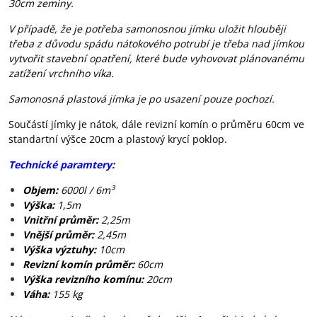
30cm zeminy.
V případě, že je potřeba samonosnou jímku uložit hlouběji
třeba z důvodu spádu nátokového potrubí je třeba nad jímkou
vytvořit stavební opatření, které bude vyhovovat plánovanému
zatížení vrchního víka.
Samonosná plastová jímka je po usazení pouze pochozí.
Součástí jímky je nátok, dále revizní komín o průměru 60cm ve
standartní výšce 20cm a plastový krycí poklop.
Technické paramtery:
Objem:
6000l / 6m³
Výška:
1,5m
Vnitřní průměr:
2,25m
Vnější průměr:
2,45m
Výška výztuhy:
10cm
Revizní komín průměr:
60cm
Výška revizního komínu:
20cm
Váha:
155 kg