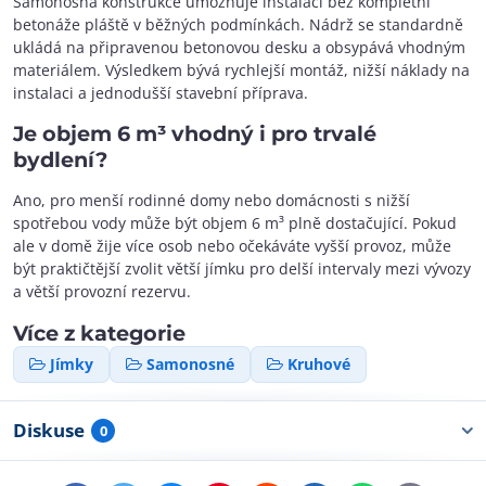
Samonosná konstrukce umožňuje instalaci bez kompletní
betonáže pláště v běžných podmínkách. Nádrž se standardně
ukládá na připravenou betonovou desku a obsypává vhodným
materiálem. Výsledkem bývá rychlejší montáž, nižší náklady na
instalaci a jednodušší stavební příprava.
Je objem 6 m³ vhodný i pro trvalé
bydlení?
Ano, pro menší rodinné domy nebo domácnosti s nižší
spotřebou vody může být objem 6 m³ plně dostačující. Pokud
ale v domě žije více osob nebo očekáváte vyšší provoz, může
být praktičtější zvolit větší jímku pro delší intervaly mezi vývozy
a větší provozní rezervu.
Více z kategorie
Jímky
Samonosné
Kruhové
Diskuse
0