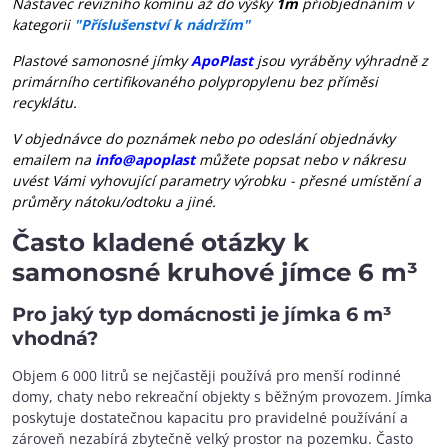
Nástavec revizního komínu až do výšky
1m
přiobjednáním v
kategorii
"Příslušenství k nádržím"
Plastové samonosné jímky
ApoPlast
jsou vyráběny výhradně z
primárního certifikovaného polypropylenu bez příměsi
recyklátu.
V objednávce do poznámek nebo po odeslání objednávky
emailem na
info@apoplast
můžete popsat nebo v nákresu
uvést Vámi vyhovující parametry výrobku - přesné umístění a
průměry nátoku/odtoku a jiné.
Často kladené otázky k
samonosné kruhové jímce 6 m³
Pro jaký typ domácnosti je jímka 6 m³
vhodná?
Objem 6 000 litrů se nejčastěji používá pro menší rodinné
domy, chaty nebo rekreační objekty s běžným provozem. Jímka
poskytuje dostatečnou kapacitu pro pravidelné používání a
zároveň nezabírá zbytečně velký prostor na pozemku. Často