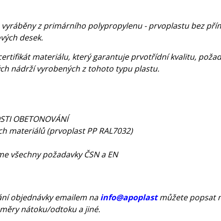
 vyráběny z primárního polypropylenu - prvoplastu bez přímě
vých desek.
ertifikát materiálu, který garantuje prvotřídní kvalitu, poža
ých nádrží vyrobených z tohoto typu plastu.
NOSTI OBETONOVÁNÍ
ích materiálů (prvoplast PP RAL7032)
jeme všechny požadavky ČSN a EN
ní objednávky emailem na
info@apoplast
můžete popsat ne
měry nátoku/odtoku a jiné.