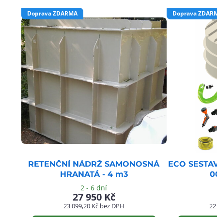
Doprava ZDARMA
Doprava ZDAR
RETENČNÍ NÁDRŽ SAMONOSNÁ
ECO SESTA
HRANATÁ - 4 m3
0
2 - 6 dní
27 950 Kč
23 099,20 Kč
bez DPH
22