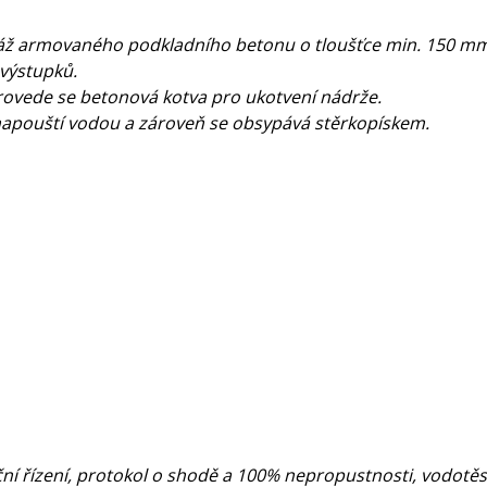
áž armovaného podkladního betonu o tloušťce min. 150 mm
 výstupků.
rovede se betonová kotva pro ukotvení nádrže.
napouští vodou a zároveň se obsypává stěrkopískem.
řízení, protokol o shodě a 100% nepropustnosti, vodotěsnos