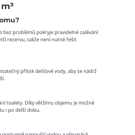
 m³
 domu?
i bez problémů pokryje pravidelné zalévání
ší rezervu, takže není nutné řešit
ostatečný přítok dešťové vody, aby se nádrž
ší.
vání toalety. Díky většímu objemu je možné
u i po delší dobu.
se postupně napouští vodou a obsypává