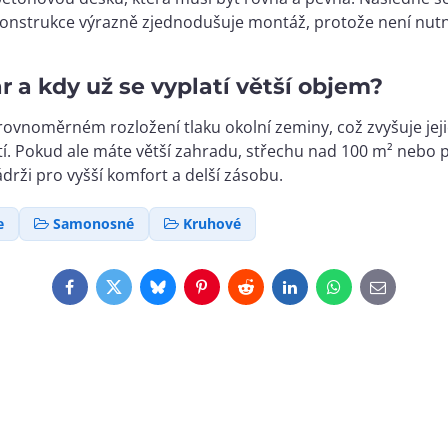
strukce výrazně zjednodušuje montáž, protože není nutné 
 a kdy už se vyplatí větší objem?
vnoměrném rozložení tlaku okolní zeminy, což zvyšuje jejich
í. Pokud ale máte větší zahradu, střechu nad 100 m² nebo plá
drži pro vyšší komfort a delší zásobu.
e
Samonosné
Kruhové
Facebook
Twitter
Bluesky
Pinterest
Reddit
LinkedIn
WhatsApp
E-
mail