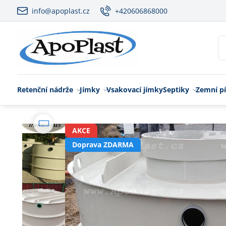
info@apoplast.cz
+420606868000
Retenční nádrže
Jímky
Vsakovací jímky
Septiky
Zemní pí
AKCE
Doprava ZDARMA