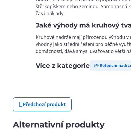
štěrkopískem nebo zeminou. Samonosná kon
čas i náklady.
Jaké výhody má kruhový tvar
Kruhové nádrže mají přirozenou výhodu v ro
vhodný jako střední řešení pro běžné využit
domácnosti, dává smysl uvažovat o větší ná
Více z kategorie
Retenční nádrž
Předchozí produkt
Alternativní produkty