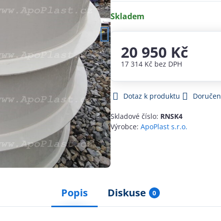
Skladem
20 950 Kč
17 314 Kč
bez DPH
Dotaz k produktu
Doručen
Skladové číslo:
RNSK4
Výrobce:
ApoPlast s.r.o.
Popis
Diskuse
0