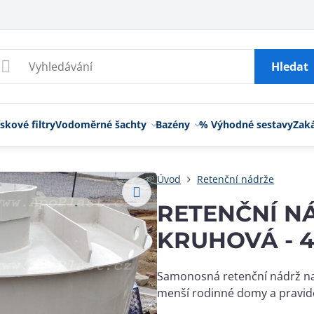
Hledat
skové filtry
Vodoměrné šachty
Bazény
% Výhodné sestavy
Zak
Úvod
Retenční nádrže
RETENČNÍ 
KRUHOVÁ - 
Samonosná retenční nádrž na
menší rodinné domy a pravide