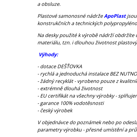
a obsluze.
Plastové samonosné nádrže
ApoPlast
jsou
konstrukčních a technických polypropyléno
Na desky použité k výrobě nádrží obdržíte c
materiálu, tzn. i dlouhou životnost plastov
Výhody:
- dotace DEŠŤOVKA
- rychlá a jednoduchá instalace BEZ NUT
- žádný recyklát - vyrobeno pouze z kvalitn
- extrémně dlouhá životnost
- EU certifikát na všechny výrobky - splňu
- garance 100% vodotěsnosti
- český výrobek
V objednávce do poznámek nebo po odeslá
parametry výrobku - přesné umístění a prů