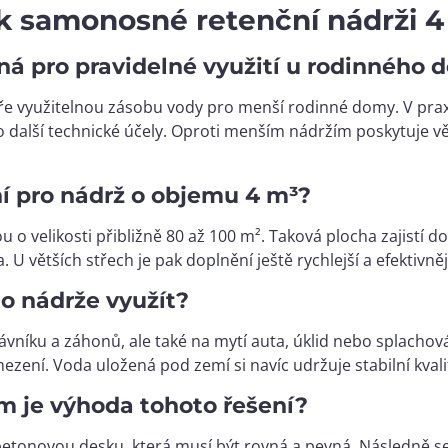
k samonosné retenční nádrži 4
ná pro pravidelné využití u rodinného
bře využitelnou zásobu vody pro menší rodinné domy. V prax
 další technické účely. Oproti menším nádržím poskytuje vět
ní pro nádrž o objemu 4 m³?
 o velikosti přibližně 80 až 100 m². Taková plocha zajistí d
U větších střech je pak doplnění ještě rychlejší a efektivněj
to nádrže využít?
rávníku a záhonů, ale také na mytí auta, úklid nebo splacho
ení. Voda uložená pod zemí si navíc udržuje stabilní kvalit
em je výhoda tohoto řešení?
etonovou desku, která musí být rovná a pevná. Následně 