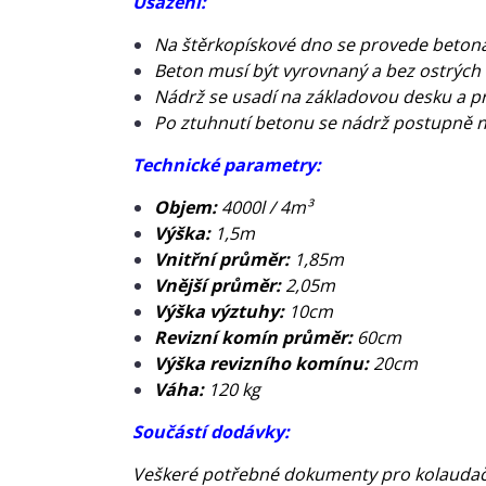
Usazení:
Na štěrkopískové dno se provede beton
Beton musí být vyrovnaný a bez ostrých
Nádrž se usadí na základovou desku a p
Po ztuhnutí betonu se nádrž postupně 
Tech
nické parametry:
Objem:
4000l / 4m³
Výška:
1,5m
Vnitřní průměr:
1,85m
Vnější průměr:
2,05m
Výška výztuhy:
10cm
Revizní komín průměr:
60cm
Výška revizního komínu:
20cm
Váha:
120 kg
Součástí dodávky:
Veškeré potřebné dokumenty pro kolaudační 