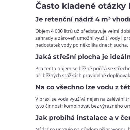
Často kladené otázky 
Je retenční nádrž 4 m³ vhod
Objem 4 000 litrů už představuje velmi do
zahrady a zároveň umožní využití vody i pro
nedostatek vody po několika dnech sucha.
Jaká střešní plocha je ideál
Pro tento objem se běžně počítá se střechou
při běžných srážkách pravidelně doplňovala. 
Na co všechno lze vodu z té
V praxi se voda využívá nejen na zalévání t
tyto činnosti kombinovat bez výrazného omez
Jak probíhá instalace a v č
Nádrž se usazuje na předem připravenou b