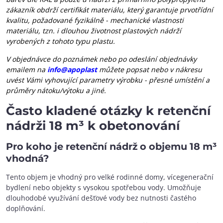
zákazník obdrží certifikát materiálu, který garantuje prvotřídní
kvalitu, požadované fyzikálně - mechanické vlastnosti
materiálu, tzn. i dlouhou životnost plastových nádrží
vyrobených z tohoto typu plastu.
V objednávce do poznámek nebo po odeslání objednávky
emailem na
info@apoplast
můžete popsat nebo v nákresu
uvést Vámi vyhovující parametry výrobku - přesné umístění a
průměry nátoku/výtoku a jiné.
Často kladené otázky k retenční
nádrži 18 m³ k obetonování
Pro koho je retenční nádrž o objemu 18 m³
vhodná?
Tento objem je vhodný pro velké rodinné domy, vícegenerační
bydlení nebo objekty s vysokou spotřebou vody. Umožňuje
dlouhodobé využívání dešťové vody bez nutnosti častého
doplňování.