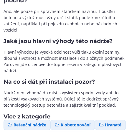
plochu?
Ano, ale pouze při správném statickém návrhu. Tloušťku
betonu a výztuž musí vždy určit statik podle konkrétního
zatížení, například při pojezdu osobních nebo nákladních
vozidel.
Jaké jsou hlavní výhody této nádrže?
Hlavní výhodou je vysoká odolnost vůči tlaku okolní zeminy,
dlouhá životnost a možnost instalace i do složitých podmínek.
Zároveň jde o cenově dostupné řešení v kategorii plastových
nádrží.
Na co si dát při instalaci pozor?
Nádrž není vhodná do míst s výskytem spodní vody ani do
blízkosti vsakovacích systémů. Důležité je dodržet správný
technologický postup betonáže a zajistit kvalitní podklad.
Více z kategorie
Retenční nádrže
K obetonování
Hranaté