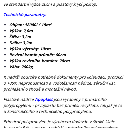
ve standartní výšce 20cm a plastový krycí poklop.
Technické parametry:
Objem: 18000l / 18m³
Výška: 2,0m
Šířka: 3,2m
Délka: 3,2m
Výška výztuhy: 10cm
Revizní komín průměr: 60cm
Výška revizního komínu: 20cm
Váha: 260kg
K nádrži obdržíte potřebné dokumenty pro kolaudaci, protokol
o 100% nepropustnosti a vodotěsnosti nádrže, záruční list,
prohlášení o shodě a montážní návod.
Plastové nádrže
Apoplast
jsou vyráběny z primárního
polypropylenu - prvoplastu bez příměsi recyklátu, tak jak je to
u konstrukčního a technického polypropylenu.
Primární polypropylen je výrobcem dodáván v široké škále
barev dle RAL a pouze u nádrží z primárního polypropylenu