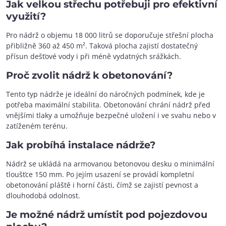
Jak velkou střechu potřebuji pro efektivní
využití?
Pro nádrž o objemu 18 000 litrů se doporučuje střešní plocha
přibližně 360 až 450 m². Taková plocha zajistí dostatečný
přísun dešťové vody i při méně vydatných srážkách.
Proč zvolit nádrž k obetonování?
Tento typ nádrže je ideální do náročných podmínek, kde je
potřeba maximální stabilita. Obetonování chrání nádrž před
vnějšími tlaky a umožňuje bezpečné uložení i ve svahu nebo v
zatíženém terénu.
Jak probíhá instalace nádrže?
Nádrž se ukládá na armovanou betonovou desku o minimální
tloušťce 150 mm. Po jejím usazení se provádí kompletní
obetonování pláště i horní části, čímž se zajistí pevnost a
dlouhodobá odolnost.
Je možné nádrž umístit pod pojezdovou