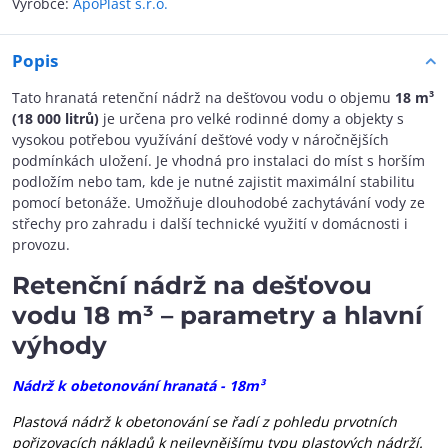
Výrobce:
ApoPlast s.r.o.
Popis
Tato hranatá retenční nádrž na dešťovou vodu o objemu
18 m³
(18 000 litrů)
je určena pro velké rodinné domy a objekty s
vysokou potřebou využívání dešťové vody v náročnějších
podmínkách uložení. Je vhodná pro instalaci do míst s horším
podložím nebo tam, kde je nutné zajistit maximální stabilitu
pomocí betonáže. Umožňuje dlouhodobé zachytávání vody ze
střechy pro zahradu i další technické využití v domácnosti i
provozu.
Retenční nádrž na dešťovou
vodu 18 m³ – parametry a hlavní
výhody
Nádrž k obetonování hranatá - 18m³
Plastová nádrž k obetonování se řadí z pohledu prvotních
pořizovacích nákladů k nejlevnějšímu typu plastových nádrží.