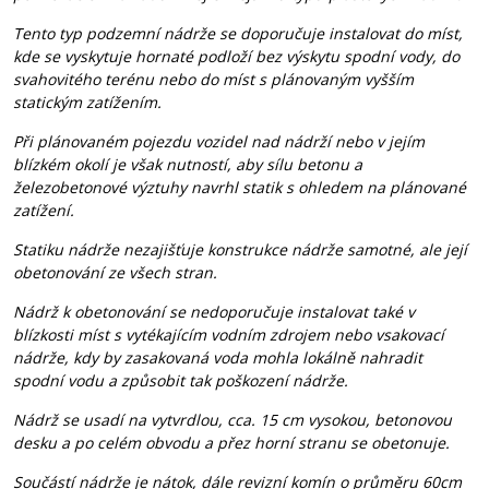
Tento typ podzemní nádrže se doporučuje instalovat do míst,
kde se vyskytuje hornaté podloží bez výskytu spodní vody, do
svahovitého terénu nebo do míst s plánovaným vyšším
statickým zatížením.
Při plánovaném pojezdu vozidel nad nádrží nebo v jejím
blízkém okolí je však nutností, aby sílu betonu a
železobetonové výztuhy navrhl statik s ohledem na plánované
zatížení.
Statiku nádrže nezajišťuje konstrukce nádrže samotné, ale její
obetonování ze všech stran.
Nádrž k obetonování se nedoporučuje instalovat také v
blízkosti míst s vytékajícím vodním zdrojem nebo vsakovací
nádrže, kdy by zasakovaná voda mohla lokálně nahradit
spodní vodu a způsobit tak poškození nádrže.
Nádrž se usadí na vytvrdlou, cca. 15 cm vysokou, betonovou
desku a po celém obvodu a přez horní stranu se obetonuje.
Součástí nádrže je nátok, dále revizní komín o průměru 60cm