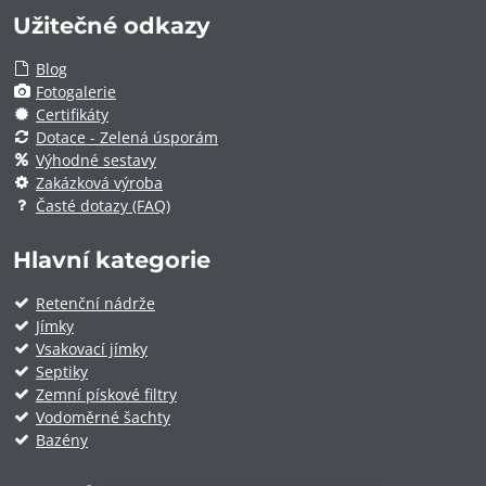
Užitečné odkazy
Blog
Fotogalerie
Certifikáty
Dotace - Zelená úsporám
Výhodné sestavy
Zakázková výroba
Časté dotazy (FAQ)
Hlavní kategorie
Retenční nádrže
Jímky
Vsakovací jímky
Septiky
Zemní pískové filtry
Vodoměrné šachty
Bazény