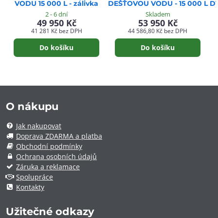
VODU 15 000 L - zálivka
DEŠŤOVOU VODU - 15 000 L
D
2 - 6 dní
Skladem
49 950 Kč
53 950 Kč
41 281 Kč
bez DPH
44 586,80 Kč
bez DPH
Do košíku
Do košíku
O nákupu
Jak nakupovat
Doprava ZDARMA a platba
Obchodní podmínky
Ochrana osobních údajů
Záruka a reklamace
Spolupráce
Kontakty
Užitečné odkazy