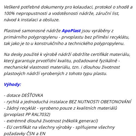
Veškeré potřebné dokumenty pro kolaudaci, protokol o shodě a
100% nepropustnosti a vodotěsnosti nádrže, záruční list,
návod k instalaci a obsluze.
Plastové samonosné nádrže
ApoPlast
jsou vyráběny z
primárního polypropylenu - prvoplastu bez příměsi recyklátu,
tak jako je to u konstrukčního a technického polypropylenu.
Na desky použité k výrobě nádrží obdržíte certifikát materiálu,
který garantuje prvotřídní kvalitu, požadované fyzikálně -
mechanické vlastnosti materiálu, tzn. i dlouhou životnost
plastových nádrží vyrobených z tohoto typu plastu.
Výhody:
- dotace DEŠŤOVKA
- rychlá a jednoduchá instalace BEZ NUTNOSTI OBETONOVÁNÍ
- žádný recyklát - vyrobeno pouze z kvalitních materiálů
(prvoplast PP RAL7032)
- extrémně dlouhá životnost (několik generací)
- EU certifikát na všechny výrobky - splňujeme všechny
požadavky ČSN a EN