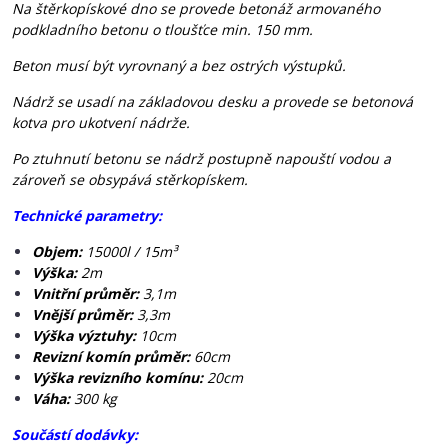
Na štěrkopískové dno se provede betonáž armovaného
podkladního betonu o tloušťce min. 150 mm.
Beton musí být vyrovnaný a bez ostrých výstupků.
Nádrž se usadí na základovou desku a provede se betonová
kotva pro ukotvení nádrže.
Po ztuhnutí betonu se nádrž postupně napouští vodou a
zároveň se obsypává stěrkopískem.
Technické parametry:
Objem:
15000l / 15m³
Výška:
2m
Vnitřní průměr:
3,1m
Vnější průměr:
3,3m
Výška výztuhy:
10cm
Revizní komín průměr:
60cm
Výška revizního komínu:
20cm
Váha:
300 kg
Součástí dodávky: