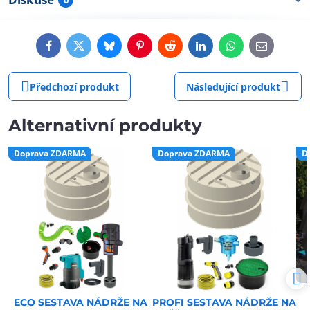
0
Facebook
Twitter
Bluesky
Pinterest
Reddit
LinkedIn
WhatsApp
E-
mail
Předchozí produkt
Následující produkt
Alternativní produkty
Doprava ZDARMA
Doprava ZDARMA
D
ECO SESTAVA NÁDRŽE NA
PROFI SESTAVA NÁDRŽE NA