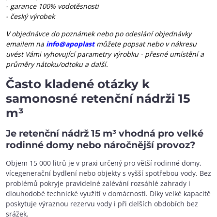
- garance 100% vodotěsnosti
- český výrobek
V objednávce do poznámek nebo po odeslání objednávky
emailem na
info@apoplast
můžete popsat nebo v nákresu
uvést Vámi vyhovující parametry výrobku - přesné umístění a
průměry nátoku/odtoku a další.
Často kladené otázky k
samonosné retenční nádrži 15
m³
Je retenční nádrž 15 m³ vhodná pro velké
rodinné domy nebo náročnější provoz?
Objem 15 000 litrů je v praxi určený pro větší rodinné domy,
vícegenerační bydlení nebo objekty s vyšší spotřebou vody. Bez
problémů pokryje pravidelné zalévání rozsáhlé zahrady i
dlouhodobé technické využití v domácnosti. Díky velké kapacitě
poskytuje výraznou rezervu vody i při delších obdobích bez
srážek.