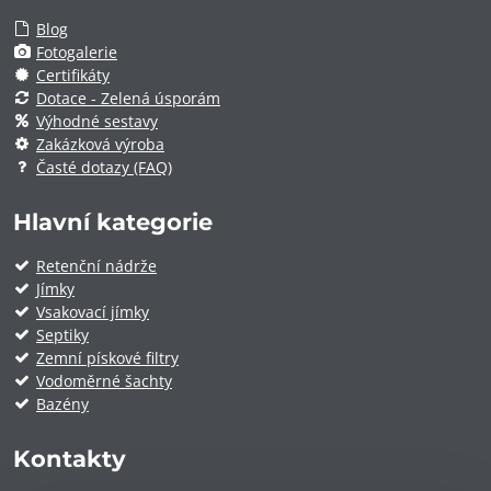
Blog
Fotogalerie
Certifikáty
Dotace - Zelená úsporám
Výhodné sestavy
Zakázková výroba
Časté dotazy (FAQ)
Hlavní kategorie
Retenční nádrže
Jímky
Vsakovací jímky
Septiky
Zemní pískové filtry
Vodoměrné šachty
Bazény
Kontakty