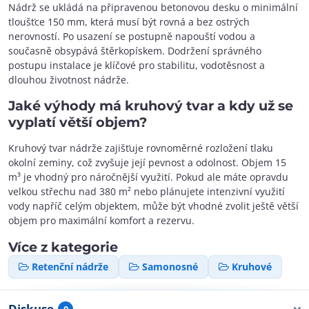
Nádrž se ukládá na připravenou betonovou desku o minimální
tloušťce 150 mm, která musí být rovná a bez ostrých
nerovností. Po usazení se postupně napouští vodou a
současně obsypává štěrkopískem. Dodržení správného
postupu instalace je klíčové pro stabilitu, vodotěsnost a
dlouhou životnost nádrže.
Jaké výhody má kruhový tvar a kdy už se
vyplatí větší objem?
Kruhový tvar nádrže zajišťuje rovnoměrné rozložení tlaku
okolní zeminy, což zvyšuje její pevnost a odolnost. Objem 15
m³ je vhodný pro náročnější využití. Pokud ale máte opravdu
velkou střechu nad 380 m² nebo plánujete intenzivní využití
vody napříč celým objektem, může být vhodné zvolit ještě větší
objem pro maximální komfort a rezervu.
Více z kategorie
Retenční nádrže
Samonosné
Kruhové
Diskuse