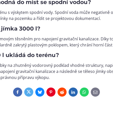
hodná do míst se spodní vodou?
énu s výskytem spodní vody. Spodní voda může negativně ovli
dmínky na pozemku a řídit se projektovou dokumentací.
 jímka 3000 l?
gumovým těsněním pro napojení gravitační kanalizace. Díky 
rdně zakrytý plastovým poklopem, který chrání horní část 
 l ukládá do terénu?
ubky na zhutněný vodorovný podklad vhodné struktury, nap
pojení gravitační kanalizace a následně se těleso jímky ob
 správnou přípravu výkopu.
Facebook
Twitter
Bluesky
Pinterest
Reddit
LinkedIn
WhatsApp
E-
mail