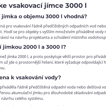
ke vsakovací jímce 3000 l
cí jímka o objemu 3000 l vhodná?
odná pro vsakování řádně předčištěných odpadních vod nebo 
nt. Hodí se pro objekty s vyšším množstvím přiváděné vody n
závisí na návrhu projektanta a schválení místního vodohos
í jímkou 2000 l a 3000 l?
em než jímka 2000 l, a proto poskytuje větší prostor pro př
 už jde o prostornější řešení, které vyžaduje odpovídající
vu.
čena k vsakování vody?
ní přiváděla řádně předčištěná odpadní voda nebo dešťová 
řenou akumulační jímku pro dlouhodobé skladování odpadní
m návrhu celého systému.