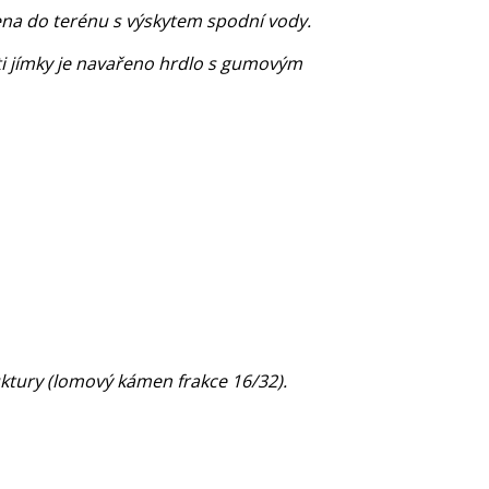
ena do terénu s výskytem spodní vody.
ti jímky je navařeno hrdlo s gumovým
tury (lomový kámen frakce 16/32).