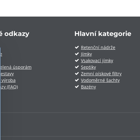
é odkazy
Hlavní kategorie
Retenční nádrže
ie
Jímky
Vsakovací jímky
Zelená úsporám
Septiky
estavy
Zemní pískové filtry
 výroba
Vodoměrné šachty
azy (FAQ)
Bazény