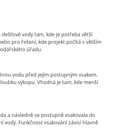
dešťové vody tam, kde je potřeba větší
ebo pro řešení, kde projekt počítá s větším
podářského úřadu.
iváděnou vodu před jejím postupným vsakem.
 hloubku výkopu. Vhodná je tam, kde menší
voda a následně se postupně vsakovala do
 vody. Funkčnost vsakování závisí hlavně