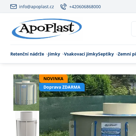
info@apoplast.cz
+420606868000
Retenční nádrže
Jímky
Vsakovací jímky
Septiky
Zemní pí
NOVINKA
Doprava ZDARMA