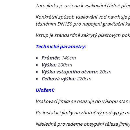
Tato jímka je určena k vsakování řádně př
Konkrétní způsob vsakování vod navrhuje p
těsněním DN150 pro napojení gravitační ka
Vstup je standardně zakrytý plastovým po
Technické parametry:
Průměr:
140cm
Výška:
200cm
Výška vstupního otvoru:
20cm
Celková výška:
220cm
Uložení:
Vsakovací jímka se osazuje do výkopu sta
Po instalaci jímky na zhutněný podsyp je m
Následně provedeme obsypání tělesa jímky