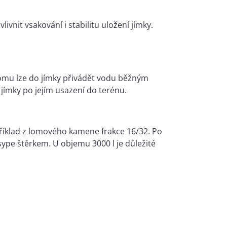
vnit vsakování i stabilitu uložení jímky.
tomu lze do jímky přivádět vodu běžným
jímky po jejím usazení do terénu.
říklad z lomového kamene frakce 16/32. Po
sype štěrkem. U objemu 3000 l je důležité