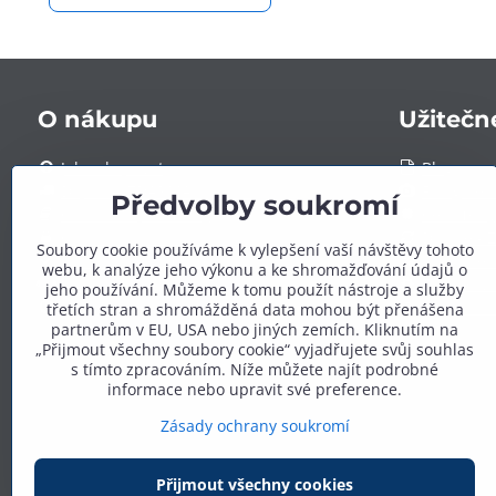
O nákupu
Užitečn
Jak nakupovat
Blog
Doprava ZDARMA a platba
Fotogaler
Předvolby soukromí
Obchodní podmínky
Certifikáty
Ochrana osobních údajů
Dotace - 
Soubory cookie používáme k vylepšení vaší návštěvy tohoto
Záruka a reklamace
Výhodné s
webu, k analýze jeho výkonu a ke shromažďování údajů o
Spolupráce
Zakázková
jeho používání. Můžeme k tomu použít nástroje a služby
Kontakty
Časté dot
třetích stran a shromážděná data mohou být přenášena
partnerům v EU, USA nebo jiných zemích. Kliknutím na
„Přijmout všechny soubory cookie“ vyjadřujete svůj souhlas
s tímto zpracováním. Níže můžete najít podrobné
informace nebo upravit své preference.
Zásady ochrany soukromí
Přijmout všechny cookies