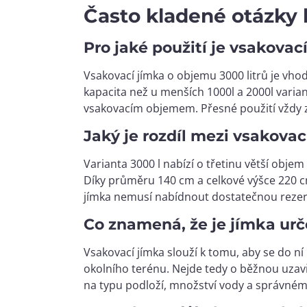
Často kladené otázky 
Pro jaké použití je vsakova
Vsakovací jímka o objemu 3000 litrů je vh
kapacita než u menších 1000l a 2000l varia
vsakovacím objemem. Přesné použití vždy 
Jaký je rozdíl mezi vsakovac
Varianta 3000 l nabízí o třetinu větší obj
Díky průměru 140 cm a celkové výšce 220 cm
jímka nemusí nabídnout dostatečnou rezer
Co znamená, že je jímka ur
Vsakovací jímka slouží k tomu, aby se do 
okolního terénu. Nejde tedy o běžnou uzav
na typu podloží, množství vody a správné