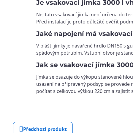
Je vsakovací jímka 3000 l v
Ne, tato vsakovací jímka není určena do ter
Před instalací je proto důležité ověřit po
Jaké napojení má vsakovací
V plášti jímky je navařené hrdlo DN150 s 
spádovým potrubím. Vstupní otvor je standa
Jak se vsakovací jímka 3000
Jímka se osazuje do výkopu stanovené hlo
usazení na připravený podsyp se provede na
počítat s celkovou výškou 220 cm a zajistit
Předchozí produkt