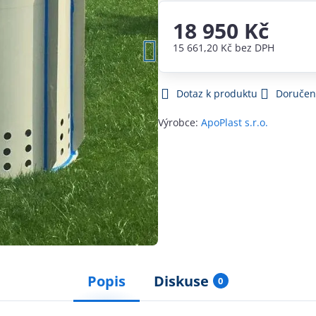
18 950 Kč
15 661,20 Kč
bez DPH
Dotaz k produktu
Doručen
Výrobce:
ApoPlast s.r.o.
Popis
Diskuse
0