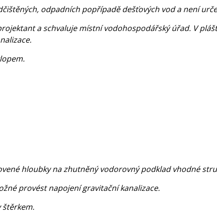
edčištěných, odpadních popřípadě dešťových vod a není urč
rojektant a schvaluje místní vodohospodářský úřad. V pláš
nalizace.
klopem.
novené hloubky na zhutněný vodorovný podklad vhodné struk
ožné provést napojení gravitační kanalizace.
 štěrkem.