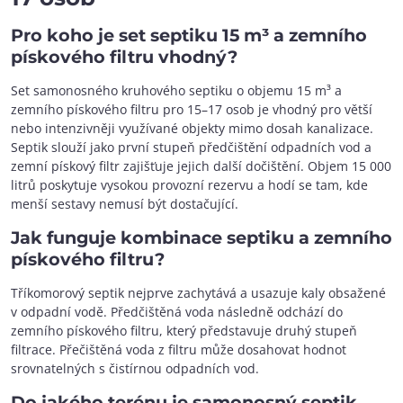
Pro koho je set septiku 15 m³ a zemního
pískového filtru vhodný?
Set samonosného kruhového septiku o objemu 15 m³ a
zemního pískového filtru pro 15–17 osob je vhodný pro větší
nebo intenzivněji využívané objekty mimo dosah kanalizace.
Septik slouží jako první stupeň předčištění odpadních vod a
zemní pískový filtr zajišťuje jejich další dočištění. Objem 15 000
litrů poskytuje vysokou provozní rezervu a hodí se tam, kde
menší sestavy nemusí být dostačující.
Jak funguje kombinace septiku a zemního
pískového filtru?
Tříkomorový septik nejprve zachytává a usazuje kaly obsažené
v odpadní vodě. Předčištěná voda následně odchází do
zemního pískového filtru, který představuje druhý stupeň
filtrace. Přečištěná voda z filtru může dosahovat hodnot
srovnatelných s čistírnou odpadních vod.
Do jakého terénu je samonosný septik