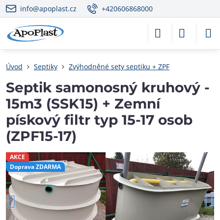
info@apoplast.cz
+420606868000
Úvod
Septiky
Zvýhodněné sety septiku + ZPF
Septik samonosný kruhový -
15m3 (SSK15) + Zemní
pískový filtr typ 15-17 osob
(ZPF15-17)
AKCE
Doprava ZDARMA