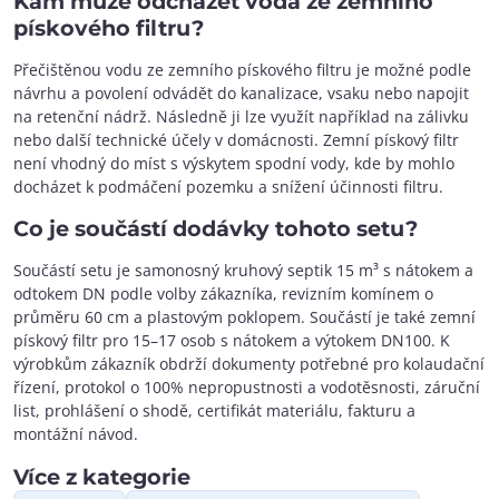
Kam může odcházet voda ze zemního
pískového filtru?
Přečištěnou vodu ze zemního pískového filtru je možné podle
návrhu a povolení odvádět do kanalizace, vsaku nebo napojit
na retenční nádrž. Následně ji lze využít například na zálivku
nebo další technické účely v domácnosti. Zemní pískový filtr
není vhodný do míst s výskytem spodní vody, kde by mohlo
docházet k podmáčení pozemku a snížení účinnosti filtru.
Co je součástí dodávky tohoto setu?
Součástí setu je samonosný kruhový septik 15 m³ s nátokem a
odtokem DN podle volby zákazníka, revizním komínem o
průměru 60 cm a plastovým poklopem. Součástí je také zemní
pískový filtr pro 15–17 osob s nátokem a výtokem DN100. K
výrobkům zákazník obdrží dokumenty potřebné pro kolaudační
řízení, protokol o 100% nepropustnosti a vodotěsnosti, záruční
list, prohlášení o shodě, certifikát materiálu, fakturu a
montážní návod.
Více z kategorie