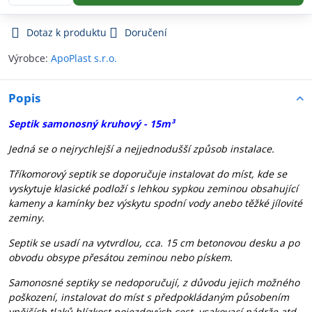
Dotaz k produktu
Doručení
Výrobce:
ApoPlast s.r.o.
Popis
Septik samonosný kruhový - 15m³
Jedná se o nejrychlejší a nejjednodušší způsob instalace.
Tříkomorový septik se doporučuje instalovat do míst, kde se
vyskytuje klasické podloží s lehkou sypkou zeminou obsahující
kameny a kamínky bez výskytu spodní vody anebo těžké jílovité
zeminy.
Septik se usadí na vytvrdlou, cca. 15 cm betonovou desku a po
obvodu obsype přesátou zeminou nebo pískem.
Samonosné septiky se nedoporučují, z důvodu jejich možného
poškození, instalovat do míst s předpokládaným působením
vnějších tlaků blízkost pojezdových cest, vsakovací nádrže atd.