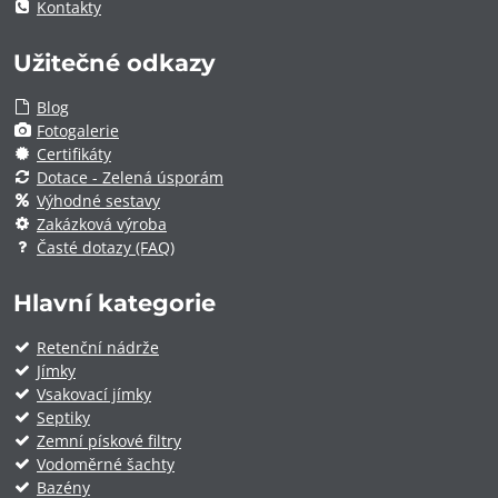
Kontakty
Užitečné odkazy
Blog
Fotogalerie
Certifikáty
Dotace - Zelená úsporám
Výhodné sestavy
Zakázková výroba
Časté dotazy (FAQ)
Hlavní kategorie
Retenční nádrže
Jímky
Vsakovací jímky
Septiky
Zemní pískové filtry
Vodoměrné šachty
Bazény