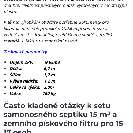
dlouhou životnost plastových nádrží vyrobených z tohoto typu
plastu.
K těmto výrobkům obdržíte potřebné dokumenty pro
kolaudační řízení, protokol o 100% nepropustnosti a
vodotěsnosti, záruční list, prohlášení o shodě, certifikát
materiálu, fakturu a montážní návod.
Technické parametry:
Objem ZPF: 9,65m3
Délka: 6,7 m
Šířka: 1,2 m
Výška nádrže: 1,2 m
Celková výška: 2,0m
Váha: 160 kg
Často kladené otázky k setu
samonosného septiku 15 m³ a
zemního pískového filtru pro 15–
17 osob