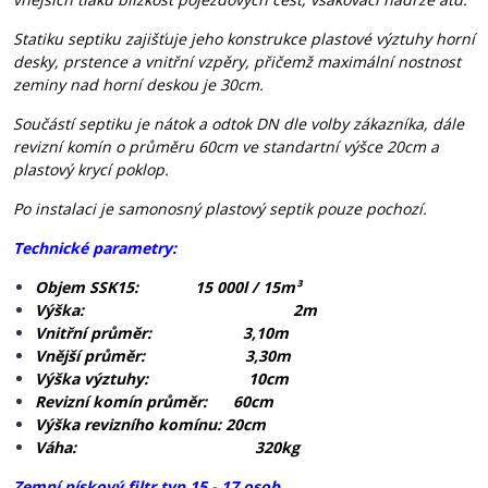
Statiku septiku zajišťuje jeho konstrukce plastové výztuhy horní
desky, prstence a vnitřní vzpěry, přičemž maximální nostnost
zeminy nad horní deskou je 30cm.
Součástí septiku je nátok a odtok DN dle volby zákazníka, dále
revizní komín o průměru 60cm ve standartní výšce 20cm a
plastový krycí poklop.
Po instalaci je samonosný plastový septik pouze pochozí.
Technické parametry:
Objem SSK15: 15 000l / 15m³
Výška: 2m
Vnitřní průměr: 3,10m
Vnější průměr: 3,30m
Výška výztuhy: 10cm
Revizní komín průměr: 60cm
Výška revizního komínu: 20cm
Váha: 320kg
Zemní pískový filtr typ 15 - 17 osob