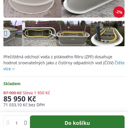
2%
Přečištěná odchozí voda z pískového filtru (ZPF) dosahuje
hodnot srovnatelných jako z čistírny odpadních vod (ČOV)
Čtěte
více
Skladem
87 900 Kč
Sleva
1 950 Kč
85 950 Kč
71 033,10 Kč
bez DPH
Do košíku