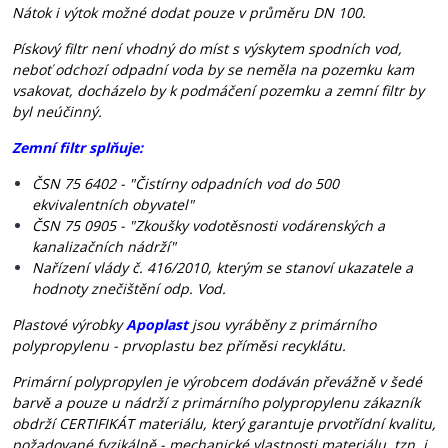
Nátok i výtok možné dodat pouze v průměru DN 100.
Pískový filtr není vhodný do míst s výskytem spodních vod,
neboť odchozí odpadní voda by se neměla na pozemku kam
vsakovat, docházelo by k podmáčení pozemku a zemní filtr by
byl neúčinný.
Zemní filtr splňuje:
ČSN 75 6402 - "Čistírny odpadních vod do 500
ekvivalentních obyvatel"
ČSN 75 0905 - "Zkoušky vodotěsnosti vodárenských a
kanalizačních nádrží"
Nařízení vlády č. 416/2010, kterým se stanoví ukazatele a
hodnoty znečištění odp. Vod.
Plastové výrobky
Apoplast
jsou vyráběny z primárního
polypropylenu - prvoplastu bez příměsi recyklátu.
Primární polypropylen je výrobcem dodáván převážně v šedé
barvě a pouze u nádrží z primárního polypropylenu zákazník
obdrží CERTIFIKÁT materiálu, který garantuje prvotřídní kvalitu,
požadované fyzikálně - mechanické vlastnosti materiálu, tzn. i