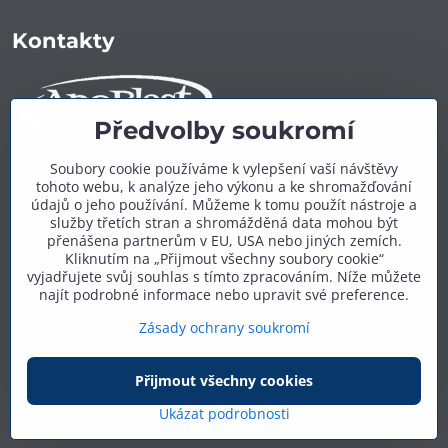
Kontakty
Předvolby soukromí
ApoPlast.cz
Soubory cookie používáme k vylepšení vaší návštěvy
tohoto webu, k analýze jeho výkonu a ke shromažďování
Telefon:
+420 606 909 600
údajů o jeho používání. Můžeme k tomu použít nástroje a
E-mail:
info@apoplast.cz
služby třetích stran a shromážděná data mohou být
přenášena partnerům v EU, USA nebo jiných zemích.
Další kontakty:
zde
Kliknutím na „Přijmout všechny soubory cookie“
vyjadřujete svůj souhlas s tímto zpracováním. Níže můžete
najít podrobné informace nebo upravit své preference.
Zásady ochrany soukromí
©
2026
Copyright
Přijmout všechny cookies
Předvolby soukromí
Zásady ochrany soukromí
Podmínky používání
Ukázat podrobnosti
Vytvořeno systémem:
ByznysWeb.cz