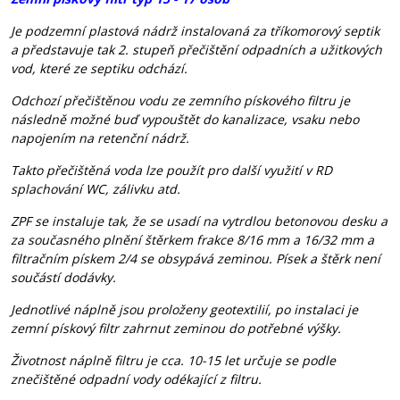
Je podzemní plastová nádrž instalovaná za tříkomorový septik
a představuje tak 2. stupeň přečištění odpadních a užitkových
vod, které ze septiku odchází.
Odchozí přečištěnou vodu ze zemního pískového filtru je
následně možné buď vypouštět do kanalizace, vsaku nebo
napojením na retenční nádrž.
Takto přečištěná voda lze použít pro další využití v RD
splachování WC, zálivku atd.
ZPF se instaluje tak, že se usadí na vytrdlou betonovou desku a
za současného plnění štěrkem frakce 8/16 mm a 16/32 mm a
filtračním pískem 2/4 se obsypává zeminou. Písek a štěrk není
součástí dodávky.
Jednotlivé náplně jsou proloženy geotextilií, po instalaci je
zemní pískový filtr zahrnut zeminou do potřebné výšky.
Životnost náplně filtru je cca. 10-15 let určuje se podle
znečištěné odpadní vody odékající z filtru.