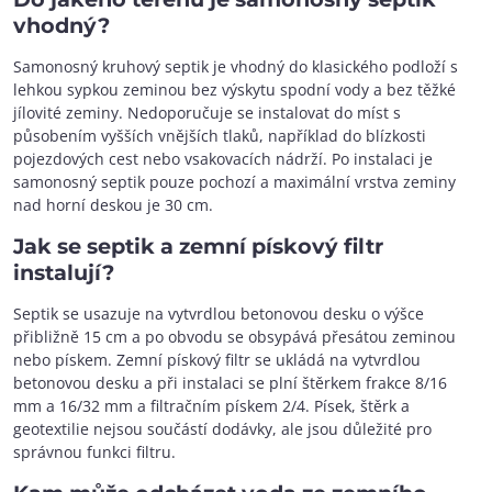
vhodný?
Samonosný kruhový septik je vhodný do klasického podloží s
lehkou sypkou zeminou bez výskytu spodní vody a bez těžké
jílovité zeminy. Nedoporučuje se instalovat do míst s
působením vyšších vnějších tlaků, například do blízkosti
pojezdových cest nebo vsakovacích nádrží. Po instalaci je
samonosný septik pouze pochozí a maximální vrstva zeminy
nad horní deskou je 30 cm.
Jak se septik a zemní pískový filtr
instalují?
Septik se usazuje na vytvrdlou betonovou desku o výšce
přibližně 15 cm a po obvodu se obsypává přesátou zeminou
nebo pískem. Zemní pískový filtr se ukládá na vytvrdlou
betonovou desku a při instalaci se plní štěrkem frakce 8/16
mm a 16/32 mm a filtračním pískem 2/4. Písek, štěrk a
geotextilie nejsou součástí dodávky, ale jsou důležité pro
správnou funkci filtru.