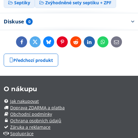
Septiky
Zvýhodněné sety septiku + ZPF
Diskuse
0
Facebook
Twitter
Bluesky
Pinterest
Reddit
LinkedIn
WhatsApp
E-
mail
Předchozí produkt
O nákupu
Jak nakupovat
Doprava ZDARMA a platba
Obchodní podmínky
Ochrana osobních údajů
Záruka a reklamace
Spolupráce