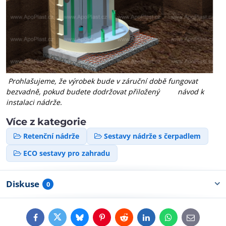
Prohlašujeme, že výrobek bude v záruční době fungovat
bezvadně, pokud budete dodržovat přiložený návod k
instalaci nádrže.
Více z kategorie
Retenční nádrže
Sestavy nádrže s čerpadlem
ECO sestavy pro zahradu
Diskuse
0
Facebook
Twitter
Bluesky
Pinterest
Reddit
LinkedIn
WhatsApp
E-