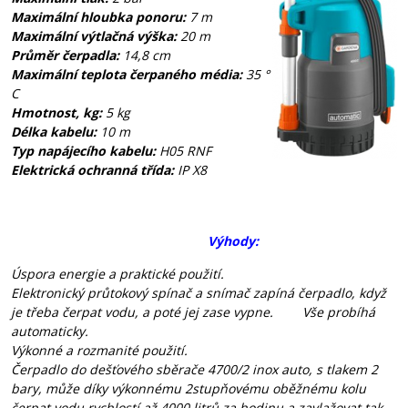
Maximální hloubka ponoru:
7 m
Maximální výtlačná výška:
20 m
Průměr čerpadla:
14,8 cm
Maximální teplota čerpaného média:
35 °
C
Hmotnost, kg:
5 kg
Délka kabelu:
10 m
Typ napájecího kabelu:
H05 RNF
Elektrická ochranná třída:
IP X8
Výhody:
Úspora energie a praktické použití.
Elektronický průtokový spínač a snímač zapíná čerpadlo, když
je třeba čerpat vodu, a poté jej zase vypne. Vše probíhá
automaticky.
Výkonné a rozmanité použití.
Čerpadlo do dešťového sběrače 4700/2 inox auto, s tlakem 2
bary, může díky výkonnému 2stupňovému oběžnému kolu
čerpat vodu rychlostí až 4000 litrů za hodinu a zavlažovat tak