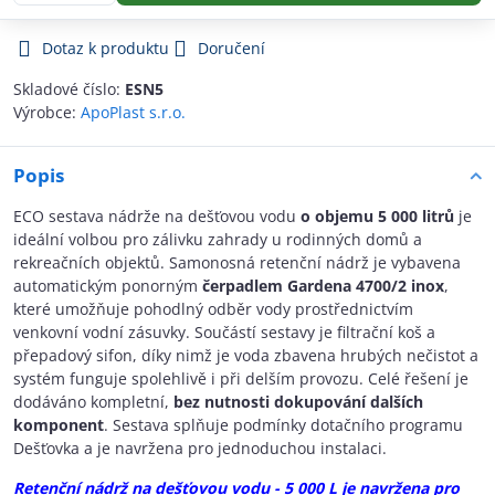
Dotaz k produktu
Doručení
Skladové číslo:
ESN5
Výrobce:
ApoPlast s.r.o.
Popis
ECO sestava nádrže na dešťovou vodu
o objemu 5 000 litrů
je
ideální volbou pro zálivku zahrady u rodinných domů a
rekreačních objektů. Samonosná retenční nádrž je vybavena
automatickým ponorným
čerpadlem Gardena 4700/2 inox
,
které umožňuje pohodlný odběr vody prostřednictvím
venkovní vodní zásuvky. Součástí sestavy je filtrační koš a
přepadový sifon, díky nimž je voda zbavena hrubých nečistot a
systém funguje spolehlivě i při delším provozu. Celé řešení je
dodáváno kompletní,
bez nutnosti dokupování dalších
komponent
. Sestava splňuje podmínky dotačního programu
Dešťovka a je navržena pro jednoduchou instalaci.
Retenční nádrž na dešťovou vodu - 5 000 L je navržena pro