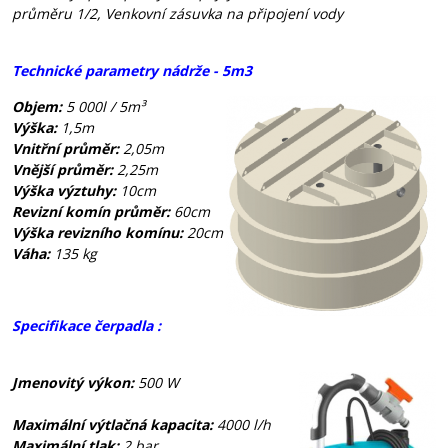
průměru 1/2, Venkovní zásuvka na připojení vody
Technické parametry nádrže - 5m3
Objem:
5
000l / 5m³
Výška:
1,5m
Vnitřní průměr:
2,05m
Vnější průměr:
2,25m
Výška výztuhy:
10cm
Revizní komín průměr:
60cm
Výška revizního komínu:
20cm
Váha:
135 kg
Specifikace čerpadla :
Jmenovitý výkon:
500 W
Maximální výtlačná kapacita:
4000 l/h
Maximální tlak:
2 bar