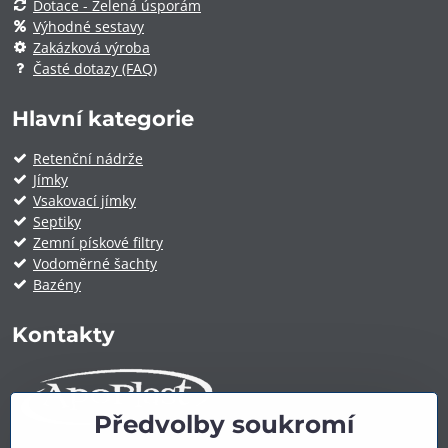
Dotace - Zelená úsporám
Výhodné sestavy
Zakázková výroba
Časté dotazy (FAQ)
Hlavní kategorie
Retenční nádrže
Jímky
Vsakovací jímky
Septiky
Zemní pískové filtry
Vodoměrné šachty
Bazény
Kontakty
Předvolby soukromí