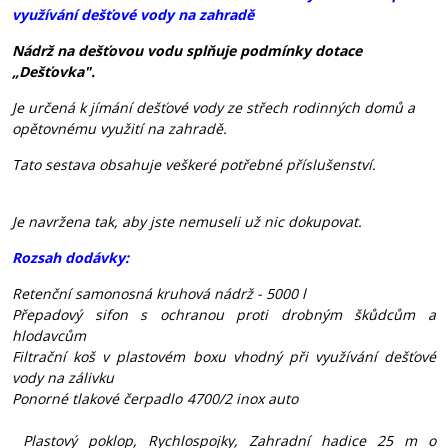
využívání dešťové vody na zahradě
Nádrž na dešťovou vodu splňuje podmínky dotace
„Dešťovka".
Je určená k jímání dešťové vody ze střech rodinných domů a
opětovnému využití na zahradě.
Tato sestava obsahuje veškeré potřebné příslušenství.
Je navržena tak, aby jste nemuseli už nic dokupovat.
Rozsah dodávky:
Retenční samonosná kruhová nádrž - 5000 l
Přepadový sifon
s ochranou proti drobným škůdcům a
hlodavcům
Filtrační koš
v plastovém boxu vhodný při využívání dešťové
vody na zálivku
Ponorné tlakové čerpadlo 4700/2 inox auto
Plastový poklop, Rychlospojky, Zahradní hadice 25 m o