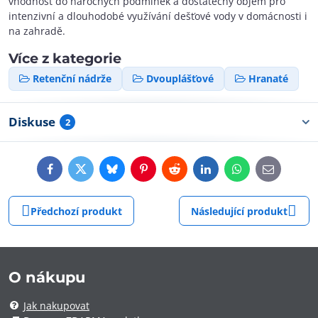
vhodnost do náročných podmínek a dostatečný objem pro
intenzivní a dlouhodobé využívání dešťové vody v domácnosti i
na zahradě.
Více z kategorie
Retenční nádrže
Dvouplášťové
Hranaté
Diskuse
2
Facebook
Twitter
Bluesky
Pinterest
Reddit
LinkedIn
WhatsApp
E-
mail
Předchozí produkt
Následující produkt
O nákupu
Jak nakupovat