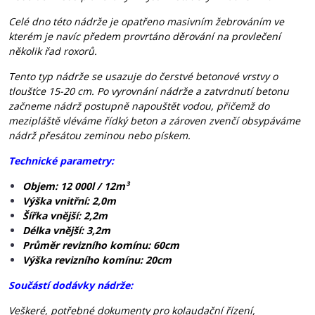
Celé dno této nádrže je opatřeno masivním žebrováním ve
kterém je navíc předem provrtáno děrování na provlečení
několik řad roxorů.
Tento typ nádrže se usazuje do čerstvé betonové vrstvy o
tloušťce 15-20 cm. Po vyrovnání nádrže a zatvrdnutí betonu
začneme nádrž postupně napouštět vodou, přičemž do
mezipláště vléváme řídký beton a zároven zvenčí obsypáváme
nádrž přesátou zeminou nebo pískem.
Technické parametry:
Objem: 12 000l / 12m³
Výška vnitřní: 2,0m
Šířka vnější: 2,2m
Délka vnější: 3,2m
Průměr revizního komínu: 60cm
Výška revizního komínu: 20cm
Součástí dodávky nádrže:
Veškeré, potřebné dokumenty pro kolaudační řízení,