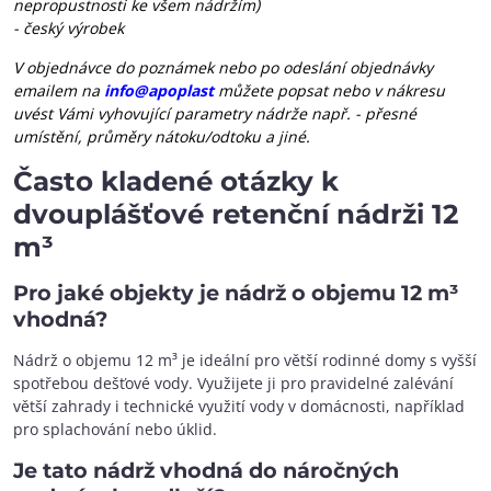
nepropustnosti ke všem nádržím)
- český výrobek
V objednávce do poznámek nebo po odeslání objednávky
emailem na
info@apoplast
můžete popsat nebo v nákresu
uvést Vámi vyhovující parametry nádrže např. - přesné
umístění, průměry nátoku/odtoku a jiné.
Často kladené otázky k
dvouplášťové retenční nádrži 12
m³
Pro jaké objekty je nádrž o objemu 12 m³
vhodná?
Nádrž o objemu 12 m³ je ideální pro větší rodinné domy s vyšší
spotřebou dešťové vody. Využijete ji pro pravidelné zalévání
větší zahrady i technické využití vody v domácnosti, například
pro splachování nebo úklid.
Je tato nádrž vhodná do náročných