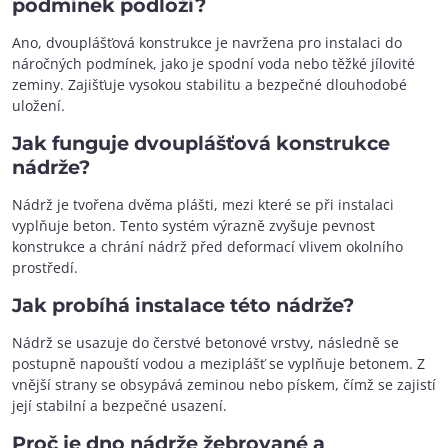
podmínek podloží?
Ano, dvouplášťová konstrukce je navržena pro instalaci do
náročných podmínek, jako je spodní voda nebo těžké jílovité
zeminy. Zajišťuje vysokou stabilitu a bezpečné dlouhodobé
uložení.
Jak funguje dvouplášťová konstrukce
nádrže?
Nádrž je tvořena dvěma plášti, mezi které se při instalaci
vyplňuje beton. Tento systém výrazně zvyšuje pevnost
konstrukce a chrání nádrž před deformací vlivem okolního
prostředí.
Jak probíhá instalace této nádrže?
Nádrž se usazuje do čerstvé betonové vrstvy, následně se
postupně napouští vodou a meziplášť se vyplňuje betonem. Z
vnější strany se obsypává zeminou nebo pískem, čímž se zajistí
její stabilní a bezpečné usazení.
Proč je dno nádrže žebrované a