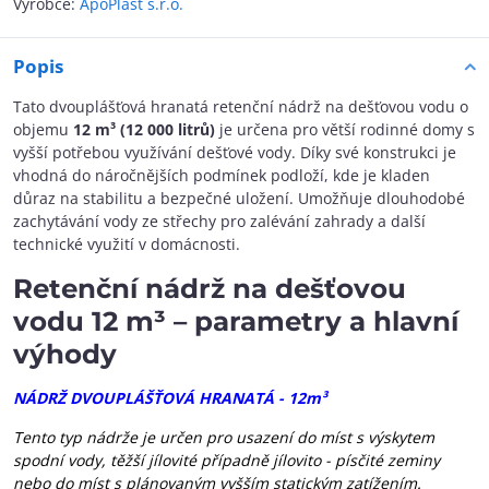
Výrobce:
ApoPlast s.r.o.
Popis
Tato dvouplášťová hranatá retenční nádrž na dešťovou vodu o
objemu
12 m³ (12 000 litrů)
je určena pro větší rodinné domy s
vyšší potřebou využívání dešťové vody. Díky své konstrukci je
vhodná do náročnějších podmínek podloží, kde je kladen
důraz na stabilitu a bezpečné uložení. Umožňuje dlouhodobé
zachytávání vody ze střechy pro zalévání zahrady a další
technické využití v domácnosti.
Retenční nádrž na dešťovou
vodu 12 m³ – parametry a hlavní
výhody
NÁDRŽ DVOUPLÁŠŤOVÁ HRANATÁ - 12m³
Tento typ nádrže je určen pro usazení do míst s výskytem
spodní vody, těžší jílovité případně jílovito - písčité zeminy
nebo do míst s plánovaným vyšším statickým zatížením.