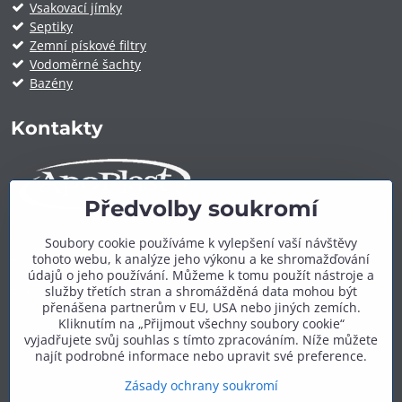
Vsakovací jímky
Septiky
Zemní pískové filtry
Vodoměrné šachty
Bazény
Kontakty
Předvolby soukromí
ApoPlast.cz
Soubory cookie používáme k vylepšení vaší návštěvy
tohoto webu, k analýze jeho výkonu a ke shromažďování
Telefon:
+420 606 909 600
údajů o jeho používání. Můžeme k tomu použít nástroje a
E-mail:
info@apoplast.cz
služby třetích stran a shromážděná data mohou být
přenášena partnerům v EU, USA nebo jiných zemích.
Další kontakty:
zde
Kliknutím na „Přijmout všechny soubory cookie“
vyjadřujete svůj souhlas s tímto zpracováním. Níže můžete
najít podrobné informace nebo upravit své preference.
Zásady ochrany soukromí