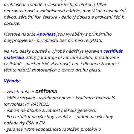
prohlášení o shodě a vlastnostech, protokol o 100%
nepropustnosti a vodotěsnosti nádrže, montážní a instalační
návod, záruční list, faktura - dańový doklad a provozní řád k
obsluze.
Plastové nádrže
ApoPlast
jsou vyráběny z primárního
polypropylenu - prvoplastu bez příměsi recyklátu.
Na PPC desky použité k výrobě nádrží je vystaven
certifikát
materiálu
, který garantuje prvotřídní kvalitu, požadované
fyzikálně - mechanické vlastnosti, tzn. i dlouhou životnost
těchto nádrží zhotovených z tohoto druhu plastu.
Výhody:
- využití dotace
DEŠŤOVKA
- žádný recyklát - vyrobeno pouze z kvalitních materiálů
(prvoplast PP RAL7032)
- extrémně dlouhá životnost (několik generací)
- EU certifikát na všechny výrobky - splňujeme všechny
požadavky ČSN a EN
- garance 100% vodotěsnosti (doložen protokol o