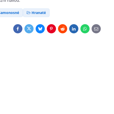
ážní návod.
Samonosné
Hranaté
Facebook
Twitter
Bluesky
Pinterest
Reddit
LinkedIn
WhatsApp
E-
mail