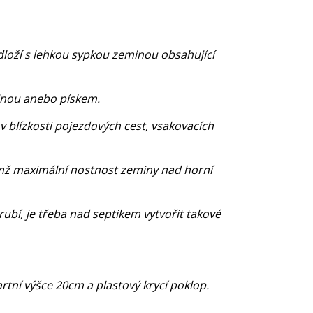
dloží s lehkou sypkou zeminou obsahující
inou anebo pískem.
blízkosti pojezdových cest, vsakovacích
ičemž maximální nostnost zeminy nad horní
ubí, je třeba nad septikem vytvořit takové
rtní výšce 20cm a plastový krycí poklop.