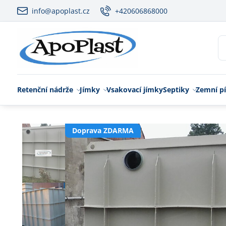
info@apoplast.cz
+420606868000
Retenční nádrže
Jímky
Vsakovací jímky
Septiky
Zemní pí
Doprava ZDARMA