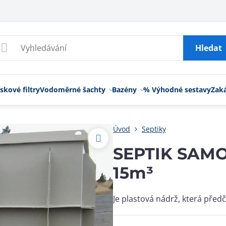
Hledat
skové filtry
Vodoměrné šachty
Bazény
% Výhodné sestavy
Zak
Úvod
Septiky
SEPTIK SAM
15m³
Je plastová nádrž, která před