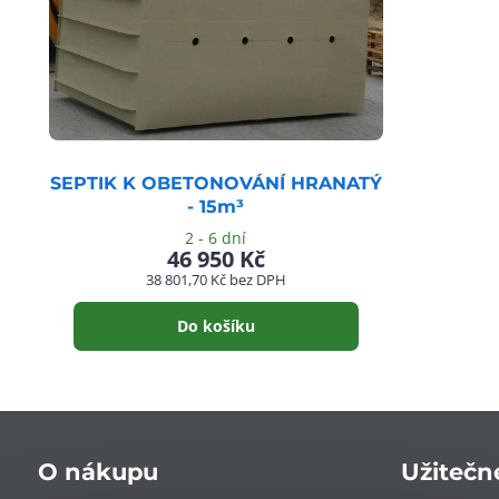
SEPTIK K OBETONOVÁNÍ HRANATÝ
- 15m³
2 - 6 dní
46 950 Kč
38 801,70 Kč
bez DPH
Do košíku
O nákupu
Užitečn