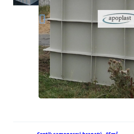
Septik samonosný hranatý - 15m³