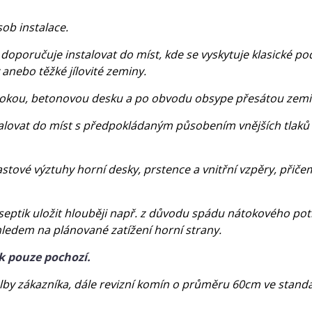
sob instalace.
oporučuje instalovat do míst, kde se vyskytuje klasické po
anebo těžké jílovité zeminy.
 vysokou, betonovou desku a po obvodu obsype přesátou zem
ovat do míst s předpokládaným působením vnějších tlaků v 
plastové výztuhy horní desky, prstence a vnitřní vzpěry, př
septik uložit hlouběji např. z důvodu spádu nátokového potr
hledem na plánované zatížení horní strany.
k pouze pochozí.
olby zákazníka, dále revizní komín o průměru 60cm ve standa