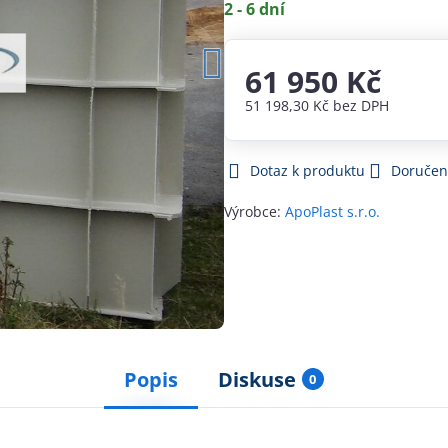
2 - 6 dní
61 950 Kč
51 198,30 Kč
bez DPH
Dotaz k produktu
Doručen
Výrobce:
ApoPlast s.r.o.
Popis
Diskuse
0