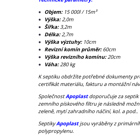
Objem:
15 000l / 15m³
Výška:
2,0m
Šířka:
3,2m
Délka:
2,7m
Výška výztuhy:
10cm
Revizní komín průměr:
60cm
Výška revizního komínu:
20cm
Váha:
280 kg
K septiku obdržíte potřebné dokumenty pro 
certifikát materiálu, fakturu a montážní ná
Společnost
Apoplast
doporučuje za septik 
zemního pískového filtru je následně možn
zeleně, mytí zahradního náčiní, kol. a pod..
Septiky
Apoplast
jsou vyráběny z primárníh
polypropylenu.