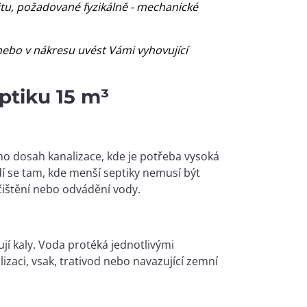
litu, požadované fyzikálně - mechanické
bo v nákresu uvést Vámi vyhovující
tiku 15 m³
o dosah kanalizace, kde je potřeba vysoká
í se tam, kde menší septiky nemusí být
čištění nebo odvádění vody.
í kaly. Voda protéká jednotlivými
zaci, vsak, trativod nebo navazující zemní