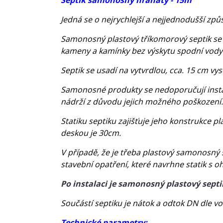
Jedná se o nejrychlejší a nejjednodušší způ
Samonosný plastový tříkomorový septik se d
kameny a kamínky bez výskytu spodní vody 
Septik se usadí na vytvrdlou, cca. 15 cm
Samonosné produkty se nedoporučují instal
nádrží z důvodu jejich možného poškození.
Statiku septiku zajišťuje jeho konstrukce 
deskou je 30cm.
V případě, že je třeba plastový samonosný 
stavební opatření, které navrhne statik s o
Po instalaci je samonosný plastový septi
Součástí septiku je nátok a odtok DN dle v
Technické parametry: