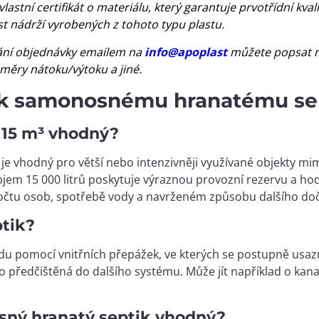
stní certifikát o materiálu, který garantuje prvotřídní kva
ost nádrží vyrobených z tohoto typu plastu.
ní objednávky emailem na
info@apoplast
můžete popsat ne
měry nátoku/výtoku a jiné.
 k samonosnému hranatému sep
 15 m³ vhodný?
e vhodný pro větší nebo intenzivněji využívané objekty mim
jem 15 000 litrů poskytuje výraznou provozní rezervu a hod
 počtu osob, spotřebě vody a navrženém způsobu dalšího do
ptik?
u pomocí vnitřních přepážek, ve kterých se postupně usazuj
ředčištěná do dalšího systému. Může jít například o kanali
sný hranatý septik vhodný?