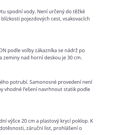
tu spodní vody. Není určený do těžké
v blízkosti pojezdových cest, vsakovacích
 DN podle volby zákazníka se nádrž po
a zeminy nad horní deskou je 30 cm.
kového potrubí. Samonosné provedení není
 by vhodné řešení navrhnout statik podle
ní výšce 20 cm a plastový krycí poklop. K
těsnosti, záruční list, prohlášení o