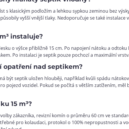
st s klasickým podložím a lehkou sypkou zeminou bez výsky
 působily vyšší vnější tlaky. Nedoporučuje se také instalace 
m³ instaluje?
desku o výšce přibližně 15 cm. Po napojení nátoku a odtoku
m. Po instalaci je septik pouze pochozí a maximální vrstv
ní opatření nad septikem?
 má být septik uložen hlouběji, například kvůli spádu náto
pro pojezd vozidel. Pokud se počítá s větším zatížením, měl
iku 15 m³?
 volby zákazníka, revizní komín o průměru 60 cm ve standard
řebné pro kolaudaci, protokol o 100% nepropustnosti a vodo