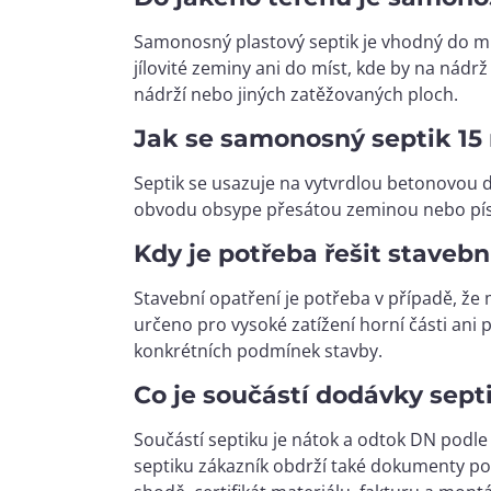
Samonosný plastový septik je vhodný do mí
jílovité zeminy ani do míst, kde by na nádrž
nádrží nebo jiných zatěžovaných ploch.
Jak se samonosný septik 15 
Septik se usazuje na vytvrdlou betonovou 
obvodu obsype přesátou zeminou nebo píske
Kdy je potřeba řešit staveb
Stavební opatření je potřeba v případě, že
určeno pro vysoké zatížení horní části ani 
konkrétních podmínek stavby.
Co je součástí dodávky sept
Součástí septiku je nátok a odtok DN podle
septiku zákazník obdrží také dokumenty pot