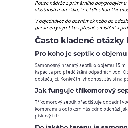
Pouze nádrže z primárního polypropylenu vla
vlastnosti materiálu, tzn. i dlouhou životn
V objednávce do poznámek nebo po odeslá
parametry výrobku - přesné umístění a prů
Často kladené otázky
Pro koho je septik o objemu
Samonosný hranatý septik o objemu 15 m³ j
kapacita pro předčištění odpadních vod. Ob
dostačující. Konkrétní vhodnost závisí na
Jak funguje tříkomorový se
Tříkomorový septik předčišťuje odpadní vod
komorami a odtokem následně odchází jako p
pískový filtr.
Do jakého terénu je samono