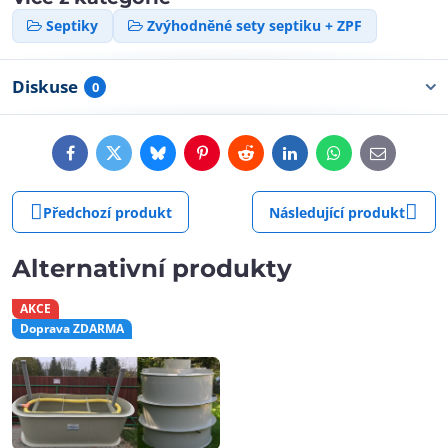
Septiky
Zvýhodněné sety septiku + ZPF
Diskuse
0
Facebook
Twitter
Bluesky
Pinterest
Reddit
LinkedIn
WhatsApp
E-
mail
Předchozí produkt
Následující produkt
Alternativní produkty
AKCE
Doprava ZDARMA