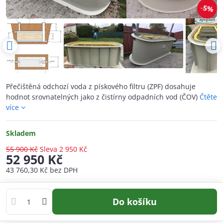
5%
Přečištěná odchozí voda z pískového filtru (ZPF) dosahuje
hodnot srovnatelných jako z čistírny odpadních vod (ČOV)
Čtěte
více
Skladem
55 900 Kč
Sleva
2 950 Kč
52 950 Kč
43 760,30 Kč
bez DPH
Do košíku