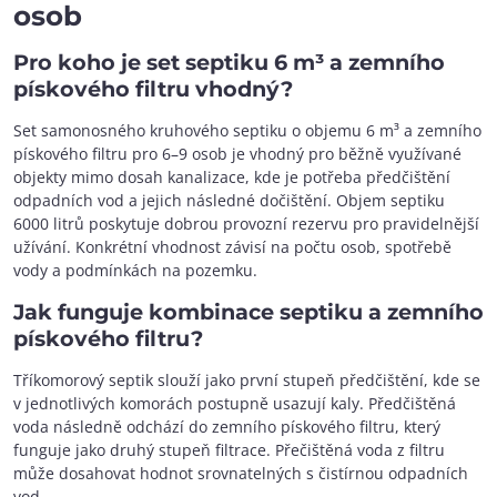
osob
Pro koho je set septiku 6 m³ a zemního
pískového filtru vhodný?
Set samonosného kruhového septiku o objemu 6 m³ a zemního
pískového filtru pro 6–9 osob je vhodný pro běžně využívané
objekty mimo dosah kanalizace, kde je potřeba předčištění
odpadních vod a jejich následné dočištění. Objem septiku
6000 litrů poskytuje dobrou provozní rezervu pro pravidelnější
užívání. Konkrétní vhodnost závisí na počtu osob, spotřebě
vody a podmínkách na pozemku.
Jak funguje kombinace septiku a zemního
pískového filtru?
Tříkomorový septik slouží jako první stupeň předčištění, kde se
v jednotlivých komorách postupně usazují kaly. Předčištěná
voda následně odchází do zemního pískového filtru, který
funguje jako druhý stupeň filtrace. Přečištěná voda z filtru
může dosahovat hodnot srovnatelných s čistírnou odpadních
vod.