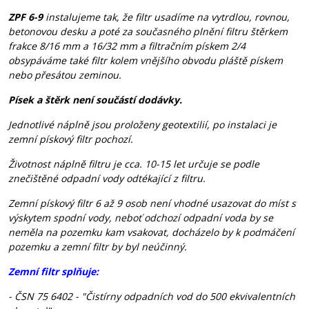
ZPF
6-9
instalujeme tak, že filtr usadíme na vytrdlou, rovnou,
betonovou desku a poté za současného plnění filtru štěrkem
frakce 8/16 mm a 16/32 mm a filtračním pískem 2/4
obsypáváme také filtr kolem vnějšího obvodu pláště pískem
nebo přesátou zeminou.
Písek a štěrk není součástí dodávky.
Jednotlivé náplně jsou proloženy geotextilií, po instalaci je
zemní pískový filtr pochozí.
Životnost náplně filtru je cca. 10-15 let určuje se podle
znečištěné odpadní vody odtékající z filtru.
Zemní pískový filtr 6 až 9 osob není vhodné usazovat do míst s
výskytem spodní vody, neboť odchozí odpadní voda by se
neměla na pozemku kam vsakovat, docházelo by k podmáčení
pozemku a zemní filtr by byl neúčinný.
Zemní filtr splňuje:
- ČSN 75 6402 - "Čistírny odpadních vod do 500 ekvivalentních