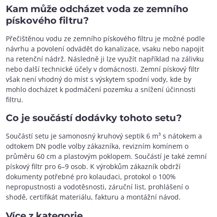
Kam může odcházet voda ze zemního
pískového filtru?
Přečištěnou vodu ze zemního pískového filtru je možné podle
návrhu a povolení odvádět do kanalizace, vsaku nebo napojit
na retenční nádrž. Následně ji lze využít například na zálivku
nebo další technické účely v domácnosti. Zemní pískový filtr
však není vhodný do míst s výskytem spodní vody, kde by
mohlo docházet k podmáčení pozemku a snížení účinnosti
filtru.
Co je součástí dodávky tohoto setu?
Součástí setu je samonosný kruhový septik 6 m³ s nátokem a
odtokem DN podle volby zákazníka, revizním komínem o
průměru 60 cm a plastovým poklopem. Součástí je také zemní
pískový filtr pro 6–9 osob. K výrobkům zákazník obdrží
dokumenty potřebné pro kolaudaci, protokol o 100%
nepropustnosti a vodotěsnosti, záruční list, prohlášení o
shodě, certifikát materiálu, fakturu a montážní návod.
Více z kategorie