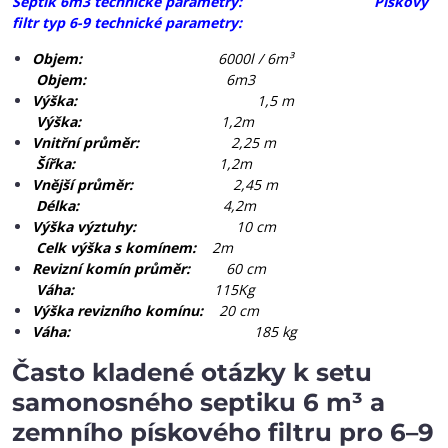
Septik 6m3 technické parametry:
Pískový
filtr typ 6-9 technické parametry:
Objem:
6000l / 6m³
Objem:
6m3
Výška:
1,5 m
Výška:
1,2m
Vnitřní průměr:
2,25 m
Šířka:
1,2m
Vnější průměr:
2,45 m
Délka:
4,2m
Výška výztuhy:
10 cm
Celk výška s komínem:
2m
Revizní komín průměr:
60 cm
Váha:
115Kg
Výška revizního komínu:
20 cm
Váha:
185 kg
Často kladené otázky k setu
samonosného septiku 6 m³ a
zemního pískového filtru pro 6–9