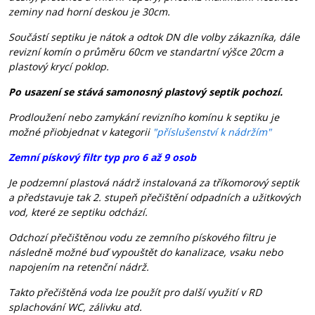
zeminy nad horní deskou je 30cm.
Součástí septiku
je nátok a odtok DN dle volby zákazníka, dále
revizní komín o průměru 60cm ve standartní výšce 20cm a
plastový krycí poklop.
Po usazení se stává samonosný plastový septik pochozí.
Prodloužení nebo zamykání revizního komínu k septiku je
možné přiobjednat v kategorii
"příslušenství k nádržím"
Zemní pískový filtr typ pro 6 až 9 osob
Je podzemní plastová nádrž instalovaná za tříkomorový septik
a představuje tak 2. stupeň přečištění odpadních a užitkových
vod, které ze septiku odchází.
Odchozí přečištěnou vodu ze zemního pískového filtru je
následně možné buď vypouštět do kanalizace, vsaku nebo
napojením na retenční nádrž.
Takto přečištěná voda lze použít pro další využití v RD
splachování WC, zálivku atd.