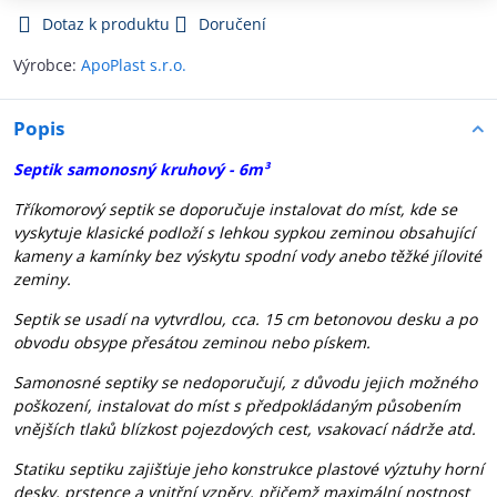
Dotaz k produktu
Doručení
Výrobce:
ApoPlast s.r.o.
Popis
Septik samonosný kruhový - 6m³
Tříkomorový septik se doporučuje instalovat do míst, kde se
vyskytuje klasické podloží s lehkou sypkou zeminou obsahující
kameny a kamínky bez výskytu spodní vody anebo těžké jílovité
zeminy.
Septik
se usadí na vytvrdlou, cca. 15 cm betonovou desku a po
obvodu obsype přesátou zeminou nebo pískem.
Samonosné septiky
se nedoporučují, z důvodu jejich možného
poškození, instalovat do míst s předpokládaným působením
vnějších tlaků blízkost pojezdových cest, vsakovací nádrže atd.
Statiku septiku
zajišťuje jeho konstrukce plastové výztuhy horní
desky, prstence a vnitřní vzpěry, přičemž maximální nostnost