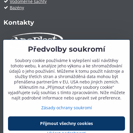
Vodoměrné šachty
Bazény
Kontakty
Předvolby soukromí
ApoPlast.cz
Soubory cookie používáme k vylepšení vaší návštěvy
tohoto webu, k analýze jeho výkonu a ke shromažďování
Telefon:
+420 606 909 600
údajů o jeho používání. Můžeme k tomu použít nástroje a
E-mail:
info@apoplast.cz
služby třetích stran a shromážděná data mohou být
přenášena partnerům v EU, USA nebo jiných zemích.
Další kontakty:
zde
Kliknutím na „Přijmout všechny soubory cookie“
vyjadřujete svůj souhlas s tímto zpracováním. Níže můžete
najít podrobné informace nebo upravit své preference.
Zásady ochrany soukromí
©
2026
Copyright
Přijmout všechny cookies
Předvolby soukromí
Zásady ochrany soukromí
Podmínky používání