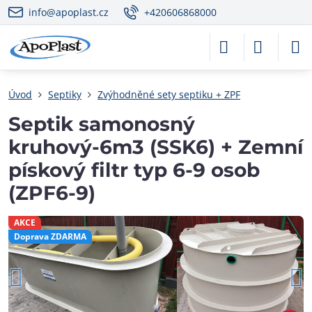
info@apoplast.cz
+420606868000
Úvod
Septiky
Zvýhodněné sety septiku + ZPF
Septik samonosný
kruhový-6m3 (SSK6) + Zemní
pískový filtr typ 6-9 osob
(ZPF6-9)
AKCE
Doprava ZDARMA