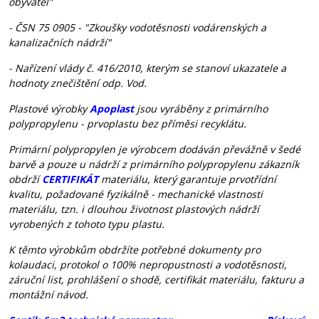
obyvatel"
- ČSN 75 0905 - "Zkoušky vodotěsnosti vodárenských a
kanalizačních nádrží"
- Nařízení vlády č. 416/2010, kterým se stanoví ukazatele a
hodnoty znečištění odp. Vod.
Plastové výrobky
Apoplast
jsou vyráběny z primárního
polypropylenu - prvoplastu bez příměsi recyklátu.
Primární polypropylen je výrobcem dodáván převážně v šedé
barvě a pouze u nádrží z primárního polypropylenu zákazník
obdrží
CERTIFIKÁT
materiálu, který garantuje prvotřídní
kvalitu, požadované fyzikálně - mechanické vlastnosti
materiálu, tzn. i dlouhou životnost plastových nádrží
vyrobených z tohoto typu plastu.
K těmto výrobkům obdržíte potřebné dokumenty pro
kolaudaci, protokol o 100% nepropustnosti a vodotěsnosti,
záruční list, prohlášení o shodě, certifikát materiálu, fakturu a
montážní návod.