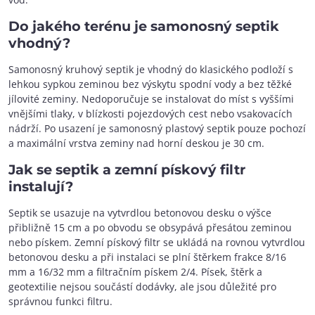
Do jakého terénu je samonosný septik
vhodný?
Samonosný kruhový septik je vhodný do klasického podloží s
lehkou sypkou zeminou bez výskytu spodní vody a bez těžké
jílovité zeminy. Nedoporučuje se instalovat do míst s vyššími
vnějšími tlaky, v blízkosti pojezdových cest nebo vsakovacích
nádrží. Po usazení je samonosný plastový septik pouze pochozí
a maximální vrstva zeminy nad horní deskou je 30 cm.
Jak se septik a zemní pískový filtr
instalují?
Septik se usazuje na vytvrdlou betonovou desku o výšce
přibližně 15 cm a po obvodu se obsypává přesátou zeminou
nebo pískem. Zemní pískový filtr se ukládá na rovnou vytvrdlou
betonovou desku a při instalaci se plní štěrkem frakce 8/16
mm a 16/32 mm a filtračním pískem 2/4. Písek, štěrk a
geotextilie nejsou součástí dodávky, ale jsou důležité pro
správnou funkci filtru.