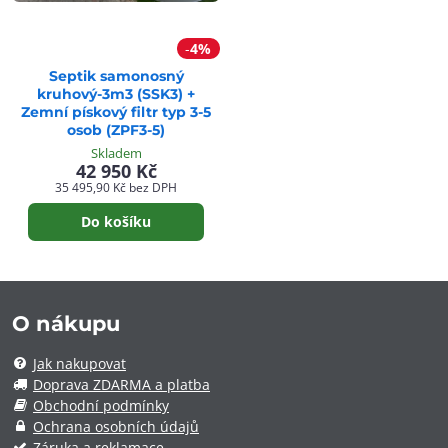
4%
Septik samonosný
kruhový-3m3 (SSK3) +
Zemní pískový filtr typ 3-5
osob (ZPF3-5)
Skladem
42 950 Kč
35 495,90 Kč
bez DPH
Do košíku
O nákupu
Jak nakupovat
Doprava ZDARMA a platba
Obchodní podmínky
Ochrana osobních údajů
Záruka a reklamace