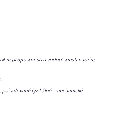
00% nepropustnosti a vodotěsnosti nádrže,
u.
tu, požadované fyzikálně - mechanické