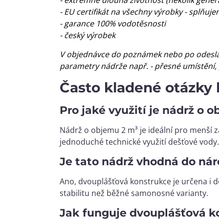
- EU certifikát na všechny výrobky - splňu
- garance 100% vodotěsnosti
- český výrobek
V objednávce do poznámek nebo po odeslá
parametry nádrže např. - přesné umístění,
Často kladené otázky 
Pro jaké využití je nádrž o
Nádrž o objemu 2 m³ je ideální pro menší z
jednoduché technické využití dešťové vody.
Je tato nádrž vhodná do ná
Ano, dvouplášťová konstrukce je určena i do
stabilitu než běžné samonosné varianty.
Jak funguje dvouplášťová k