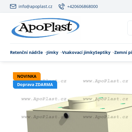
info@apoplast.cz
+420606868000
Retenční nádrže
Jímky
Vsakovací jímky
Septiky
Zemní pí
NOVINKA
Doprava ZDARMA