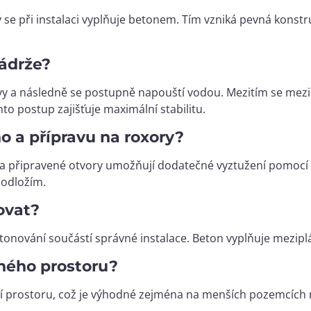
ý se při instalaci vyplňuje betonem. Tím vzniká pevná konstr
nádrže?
vy a následně se postupně napouští vodou. Mezitím se mezip
o postup zajišťuje maximální stabilitu.
 a přípravu na roxory?
a připravené otvory umožňují dodatečné vyztužení pomocí 
podložím.
ovat?
onování součástí správné instalace. Beton vyplňuje mezipláš
ného prostoru?
ití prostoru, což je výhodné zejména na menších pozemcích