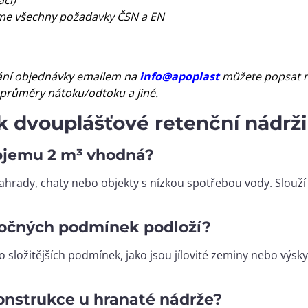
jeme všechny požadavky ČSN a EN
ní objednávky emailem na
info@apoplast
můžete popsat n
 průměry nátoku/odtoku a jiné.
k dvouplášťové retenční nádrži
 objemu 2 m³ vhodná?
ahrady, chaty nebo objekty s nízkou spotřebou vody. Slouží
ročných podmínek podloží?
 složitějších podmínek, jako jsou jílovité zeminy nebo výsky
onstrukce u hranaté nádrže?