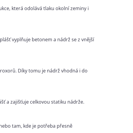
ukce, která odolává tlaku okolní zeminy i
lášť vyplňuje betonem a nádrž se z vnější
roxorů. Díky tomu je nádrž vhodná i do
ť a zajišťuje celkovou statiku nádrže.
 nebo tam, kde je potřeba přesně