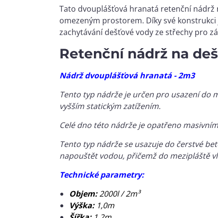
Tato dvouplášťová hranatá retenční nádr
omezeným prostorem. Díky své konstrukci j
zachytávání dešťové vody ze střechy pro zák
Retenční nádrž na deš
Nádrž dvouplášťová hranatá - 2m3
Tento typ nádrže je určen pro usazení do mí
vyšším statickým zatížením.
Celé dno této nádrže je opatřeno masivním
Tento typ nádrže se usazuje do čerstvé be
napouštět vodou, přičemž do mezipláště v
Technické parametry:
Objem:
2000l / 2m³
Výška:
1,0m
Šířka:
1,2m