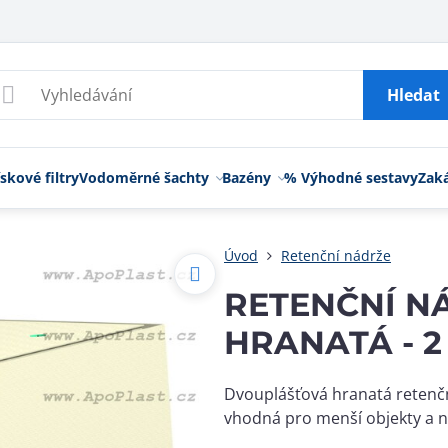
Hledat
skové filtry
Vodoměrné šachty
Bazény
% Výhodné sestavy
Zak
Úvod
Retenční nádrže
RETENČNÍ N
HRANATÁ - 2
Dvouplášťová hranatá retenčn
vhodná pro menší objekty a n