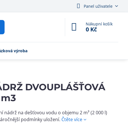
Panel uživatele
Nákupní košík
0 Kč
ázková výroba
ÁDRŽ DVOUPLÁŠŤOVÁ
 m3
í nádrž na dešťovou vodu o objemu 2 m³ (2 000 l)
áročnější podmínky uložení.
Čtěte více