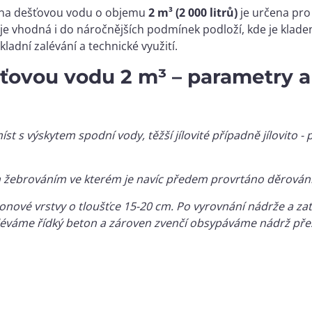
ž na dešťovou vodu o objemu
2 m³ (2 000 litrů)
je určena pro
e vhodná i do náročnějších podmínek podloží, kde je kladen
ladní zalévání a technické využití.
ťovou vodu 2 m³ – parametry a
st s výskytem spodní vody, těžší jílovité případně jílovito 
 žebrováním ve kterém je navíc předem provrtáno děrování 
tonové vrstvy o tloušťce 15-20 cm. Po vyrovnání nádrže a 
léváme řídký beton a zároven zvenčí obsypáváme nádrž př