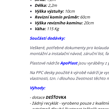
Délka:
2,2m
Výška výztuhy:
10cm
Revizní komín průměr:
60cm
Výška revizního komínu:
20cm
Váha:
115 Kg
Součástí dodávky:
Veškeré, potřebné dokumenty pro kolaudačn
montážní a instalační návod, záruční list, f
Plastové nádrže
ApoPlast
jsou vyráběny z 
Na PPC desky použité k výrobě nádrží je vys
vlastnosti, tzn. i dlouhou životnost těchto
Výhody:
- dotace
DEŠŤOVKA
- žádný recyklát - vyrobeno pouze z kvalitn
- extrémně dlouhá životnost (několik gener