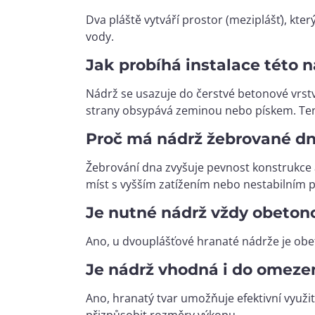
Dva pláště vytváří prostor (meziplášť), kter
vody.
Jak probíhá instalace této 
Nádrž se usazuje do čerstvé betonové vrst
strany obsypává zeminou nebo pískem. Tent
Proč má nádrž žebrované dno
Žebrování dna zvyšuje pevnost konstrukce 
míst s vyšším zatížením nebo nestabilním 
Je nutné nádrž vždy obeton
Ano, u dvouplášťové hranaté nádrže je obet
Je nádrž vhodná i do omeze
Ano, hranatý tvar umožňuje efektivní využ
přizpůsobit rozměry výkopu.