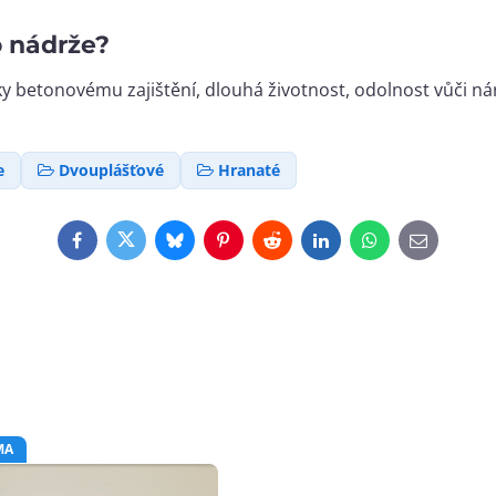
o nádrže?
íky betonovému zajištění, dlouhá životnost, odolnost vůči
e
Dvouplášťové
Hranaté
Facebook
Twitter
Bluesky
Pinterest
Reddit
LinkedIn
WhatsApp
E-
mail
MA