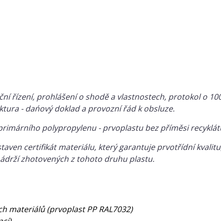
í řízení, prohlášení o shodě a vlastnostech, protokol o 1
aktura - dańový doklad a provozní řád k obsluze.
primárního polypropylenu - prvoplastu bez příměsi recyklát
taven certifikát materiálu, který garantuje prvotřídní kvali
 nádrží zhotovených z tohoto druhu plastu.
ích materiálů (prvoplast PP RAL7032)
ací)