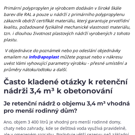
Primární polypropylen
je výrobcem dodáván v široké škále
barev dle RAL a pouze u nádrží z primárního polypropylenu
zákazník obdrží certifikát materiálu, který garantuje prvotřídní
kvalitu, požadované fyzikálně mechanické vlastnosti materiálu,
tzn. i dlouhou životnost plastových nádrží vyrobených z tohoto
plastu.
V objednávce do poznámek nebo po odeslání objednávky
emailem na
info@apoplast
můžete popsat nebo v nákresu
uvést Vámi vyhovující parametry výrobku - přesné umístění a
průměry nátoku/odtoku a další.
Často kladené otázky k retenční
nádrži 3,4 m³ k obetonování
Je retenční nádrž o objemu 3,4 m³ vhodná
pro menší rodinný dům?
Ano, objem 3 400 litrů je vhodný pro menší rodinné domy,
chaty nebo zahrady, kde se dešťová voda využívá pravidelně,
ale v omezeném rozsahu. Poskytuje větší rezervu než základní