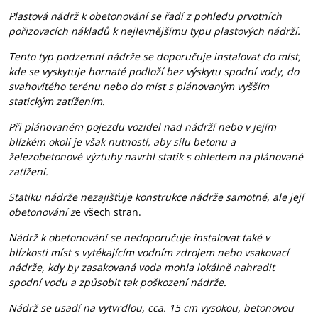
Plastová nádrž k obetonování se řadí z pohledu prvotních
pořizovacích nákladů k nejlevnějšímu typu plastových nádrží.
Tento typ podzemní nádrže se doporučuje instalovat do míst,
kde se vyskytuje hornaté podloží bez výskytu spodní vody, do
svahovitého terénu nebo do míst s plánovaným vyšším
statickým zatížením.
Při plánovaném pojezdu vozidel nad nádrží nebo v jejím
blízkém okolí je však nutností, aby sílu betonu a
železobetonové výztuhy navrhl statik s ohledem na plánované
zatížení.
Statiku nádrže
nezajišťuje konstrukce nádrže samotné, ale její
obetonování z
e všech stran.
Nádrž k obetonování se nedoporučuje instalovat také v
blízkosti míst s vytékajícím vodním zdrojem nebo vsakovací
nádrže, kdy by zasakovaná voda mohla lokálně nahradit
spodní vodu a způsobit tak poškození nádrže.
Nádrž se usadí na vytvrdlou, cca. 15 cm vysokou, betonovou