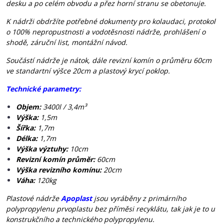
desku a po celém obvodu a přez horní stranu se obetonuje.
K nádrži obdržíte potřebné dokumenty pro kolaudaci, protokol
o 100% nepropustnosti a vodotěsnosti nádrže, prohlášení o
shodě, záruční list, montážní návod.
Součástí nádrže je nátok, dále revizní komín o průměru 60cm
ve standartní výšce 20cm a plastový krycí poklop.
Technické parametry:
Objem:
3400l / 3,4m³
Výška:
1,5m
Šířka:
1,7m
Délka:
1,7m
Výška výztuhy:
10cm
Revizní komín průměr:
60cm
Výška revizního komínu:
20cm
Váha:
120kg
Plastové nádrže
Apoplast
jsou vyráběny z primárního
polypropylenu prvoplastu bez příměsi recyklátu, tak jak je to u
konstrukčního a technického polypropylenu.