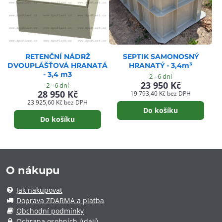
RETENČNÍ NÁDRŽ
SEPTIK SAMONOSNÝ
DVOUPLÁŠŤOVÁ HRANATÁ
HRANATÝ - 3,4m³
- 3,4 m3
2 - 6 dní
23 950 Kč
2 - 6 dní
28 950 Kč
19 793,40 Kč
bez DPH
23 925,60 Kč
bez DPH
Do košíku
Do košíku
O nákupu
Jak nakupovat
Doprava ZDARMA a platba
Obchodní podmínky
Ochrana osobních údajů