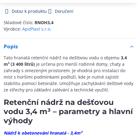
Dotaz k produktu
Doručení
Skladové číslo:
RNOH3,4
Výrobce:
ApoPlast s.r.o.
Popis
Tato hranatá retenční nádrž na dešťovou vodu o objemu
3,4
m³ (3 400 litrů)
je určena pro menší rodinné domy, chaty a
zahrady s omezeným prostorem. Je vhodná pro instalaci do
míst s horšími podmínkami podloží, kde je nutné zajistit
stabilitu pomocí betonáže. Umožňuje zachytávání dešťové vody
ze střechy pro základní zalévání a technické využití.
Retenční nádrž na dešťovou
vodu 3,4 m³ – parametry a hlavní
výhody
Nádrž k obetonování hranatá - 3,4m³