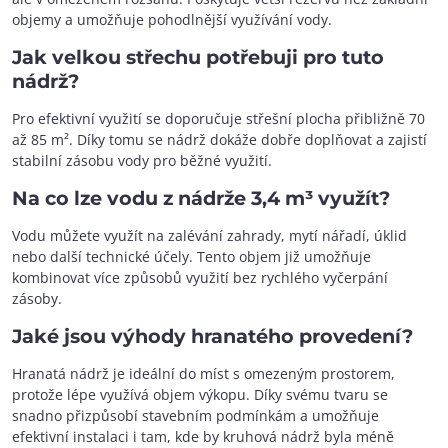
objemy a umožňuje pohodlnější využívání vody.
Jak velkou střechu potřebuji pro tuto
nádrž?
Pro efektivní využití se doporučuje střešní plocha přibližně 70
až 85 m². Díky tomu se nádrž dokáže dobře doplňovat a zajistí
stabilní zásobu vody pro běžné využití.
Na co lze vodu z nádrže 3,4 m³ využít?
Vodu můžete využít na zalévání zahrady, mytí nářadí, úklid
nebo další technické účely. Tento objem již umožňuje
kombinovat více způsobů využití bez rychlého vyčerpání
zásoby.
Jaké jsou výhody hranatého provedení?
Hranatá nádrž je ideální do míst s omezeným prostorem,
protože lépe využívá objem výkopu. Díky svému tvaru se
snadno přizpůsobí stavebním podmínkám a umožňuje
efektivní instalaci i tam, kde by kruhová nádrž byla méně