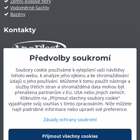
Zemní pískové filtry
Vodoměrné šachty
Bazény
Kontakty
Předvolby soukromí
ApoPlast.cz
Soubory cookie používáme k vylepšení vaší návštěvy
tohoto webu, k analýze jeho výkonu a ke shromažďování
Telefon:
+420 606 909 600
údajů o jeho používání. Můžeme k tomu použít nástroje a
E-mail:
info@apoplast.cz
služby třetích stran a shromážděná data mohou být
přenášena partnerům v EU, USA nebo jiných zemích.
Další kontakty:
zde
Kliknutím na „Přijmout všechny soubory cookie“
vyjadřujete svůj souhlas s tímto zpracováním. Níže můžete
najít podrobné informace nebo upravit své preference.
Zásady ochrany soukromí
©
2026
Copyright
Přijmout všechny cookies
Předvolby soukromí
Zásady ochrany soukromí