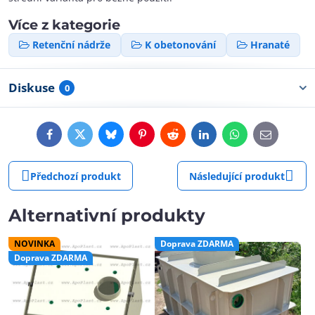
Více z kategorie
Retenční nádrže
K obetonování
Hranaté
Diskuse
0
Facebook
Twitter
Bluesky
Pinterest
Reddit
LinkedIn
WhatsApp
E-
mail
Předchozí produkt
Následující produkt
Alternativní produkty
NOVINKA
Doprava ZDARMA
Doprava ZDARMA