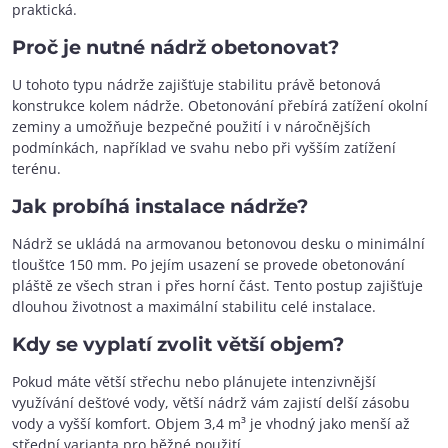
praktická.
Proč je nutné nádrž obetonovat?
U tohoto typu nádrže zajišťuje stabilitu právě betonová
konstrukce kolem nádrže. Obetonování přebírá zatížení okolní
zeminy a umožňuje bezpečné použití i v náročnějších
podmínkách, například ve svahu nebo při vyšším zatížení
terénu.
Jak probíhá instalace nádrže?
Nádrž se ukládá na armovanou betonovou desku o minimální
tloušťce 150 mm. Po jejím usazení se provede obetonování
pláště ze všech stran i přes horní část. Tento postup zajišťuje
dlouhou životnost a maximální stabilitu celé instalace.
Kdy se vyplatí zvolit větší objem?
Pokud máte větší střechu nebo plánujete intenzivnější
využívání dešťové vody, větší nádrž vám zajistí delší zásobu
vody a vyšší komfort. Objem 3,4 m³ je vhodný jako menší až
střední varianta pro běžné použití.