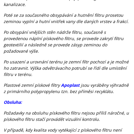
kanalizace.
Poté se za současného obsypávání a hutnění filtru prosetou
zeminou vyplní a hutní vnitřek vany dle daných vrstev a frakcí.
Po obsypání vnějších stěn nádrže filtru, současně s
provedenou náplní pískového filtru, se provede zakrytí filtru
geotextilií a následně se provede zásyp zeminou do
požadované výše.
Po usazení a urovnání terénu je zemní filtr pochozí a je možné
ho zatravnit. Výška odvětrávacího potrubí se řídí dle umístění
filtru v terénu.
Plastové zemní pískové filtry
Apoplast
jsou vyráběny výhradně
z primárního polypropylenu tzn. bez příměsi recyklátu.
Obsluha:
Požadavky na obsluhu pískového filtru nejsou příliš náročné, u
pískového filtru stačí provádět vizuální kontrolu.
V případě, kdy kvalita vody vytékající z pískového filtru není