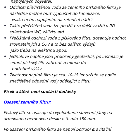
napojených obyvatel.
Odchozí přečištěnou vodu ze zemního pískového filtru je
následně možné buď vypouštět do kanalizace,
vsaku nebo napojením na retenční nádrž.
Takto přečištěná voda lze použít pro další využití v RD
splachování WC, zálivku atd.
Přečištěná odchozí voda z pískového filtru dosahuje hodnot
srovnatelných s ČOV a to bez dalších výdajů
jako třeba na elektřinu apod.
Jednotlivé náplně jsou proloženy geotextilií, po instalaci je
zemní pískový filtr zahrnut zeminou do
potřebné výšky.
Životnost náplně filtru je cca. 10-15 let určuje se podle
znečištěné odpadní vody odékající z filtru.
Písek a štěrk není součástí dodávky
Osazení zemního filtru:
Pískový filtr se usazuje do vyhloubené stavební jámy na
armovanou betonovou desku o tl. min 150 mm.
Po usazení pískového filtru se napojí potrubí gravitační