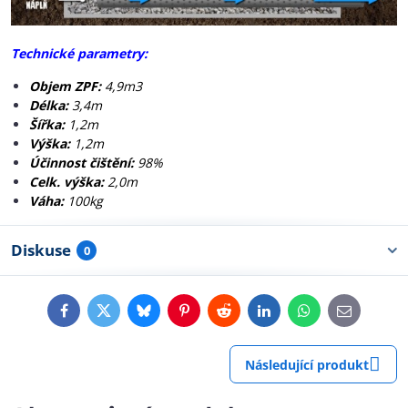
Technické parametry:
Objem ZPF:
4,9m3
Délka:
3,4m
Šířka:
1,2m
Výška:
1,2m
Účinnost čištění:
98%
Celk. výška:
2,0m
Váha:
100kg
Diskuse
0
Facebook
Twitter
Bluesky
Pinterest
Reddit
LinkedIn
WhatsApp
E-
mail
Následující produkt