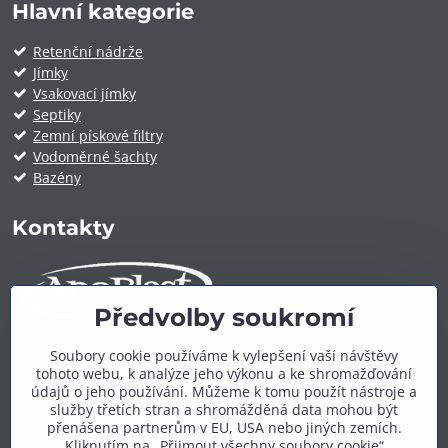
Hlavní kategorie
Retenční nádrže
Jímky
Vsakovací jímky
Septiky
Zemní pískové filtry
Vodoměrné šachty
Bazény
Kontakty
Předvolby soukromí
ApoPlast.cz
Soubory cookie používáme k vylepšení vaší návštěvy
tohoto webu, k analýze jeho výkonu a ke shromažďování
Telefon:
+420 606 909 600
údajů o jeho používání. Můžeme k tomu použít nástroje a
E-mail:
info@apoplast.cz
služby třetích stran a shromážděná data mohou být
přenášena partnerům v EU, USA nebo jiných zemích.
Další kontakty:
zde
Kliknutím na „Přijmout všechny soubory cookie“